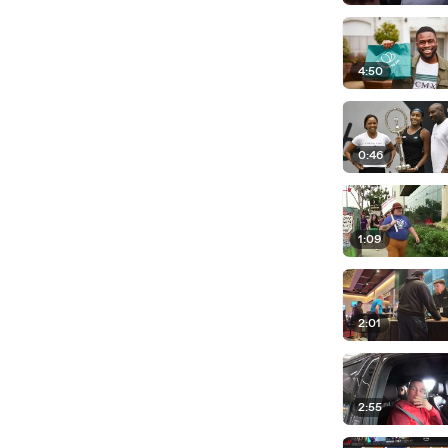
4:50
0:46
1:09
2:01
2:55