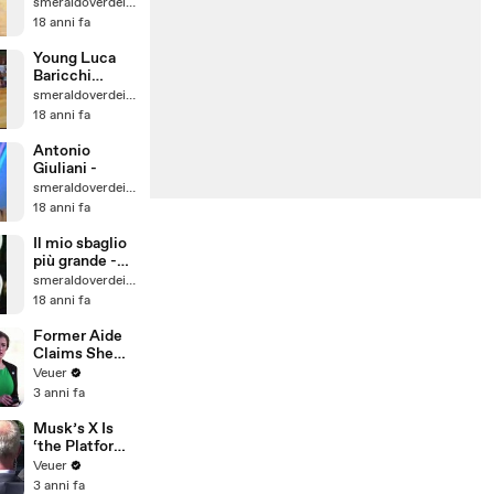
Open - Tango
smeraldoverdeivana
18 anni fa
Young Luca
Baricchi
Loraine Barry
smeraldoverdeivana
Foxtrot Demo
18 anni fa
Antonio
Giuliani -
smeraldoverdeivana
18 anni fa
Il mio sbaglio
più grande -
Laura Pausini
smeraldoverdeivana
Video Music
18 anni fa
Web
Former Aide
Claims She
Was Asked to
Veuer
Make a ‘Hit
3 anni fa
List’ For
Trump
Musk’s X Is
‘the Platform
With the
Veuer
Largest Ratio
3 anni fa