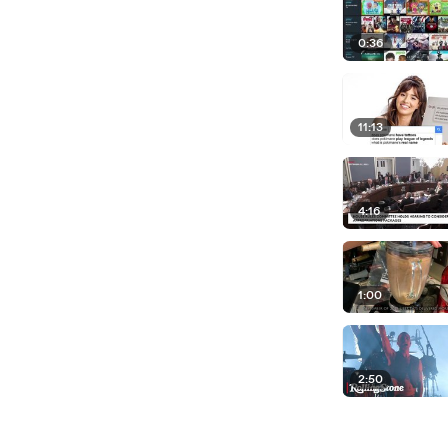
0:36
11:13
4:16
1:00
2:50