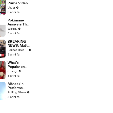
Prime Video
Will Show
Veuer
Commercials
3 anni fa
Starting Next
Year
Pokimane
Answers The
Web's Most
WIRED
Searched
3 anni fa
Questions
BREAKING
NEWS: Matt
Gaetz Tells
Forbes Breaking News
House
3 anni fa
Committee:
'I'm Not Going
What's
To Vote For A
Popular on
Continuing
Uber Eats?
Stringr
Resolution'
3 anni fa
Måneskin
Performs
"HONEY" at
Rolling Stone
MSG
3 anni fa