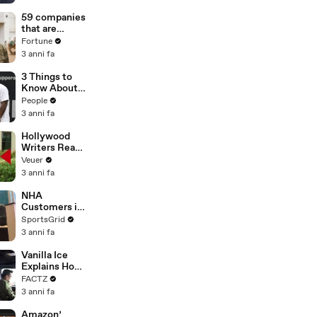
of
Misinformatio
59 companies
n or
that are
Disinformatio
changing the
Fortune
n’ Amongst
world: From
3 anni fa
All Social
Tesla to
Media
Chobani
3 Things to
Platforms
Know About
Coco Gauff's
People
Parents
3 anni fa
Hollywood
Writers Reach
‘Tentative
Veuer
Agreement’
3 anni fa
With Studios
After 146 Day
NHA
Strike
Customers in
Limbo as
SportsGrid
Company
3 anni fa
Faces
Potential
Vanilla Ice
Merger
Explains How
the 90’s
FACTZ
Shaped
3 anni fa
America
Amazon’