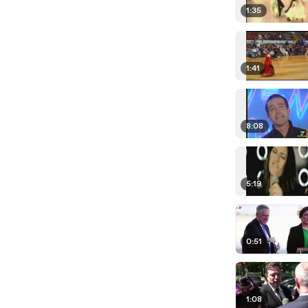
1:35
1:41
8:08
5:19
0:51
1:08