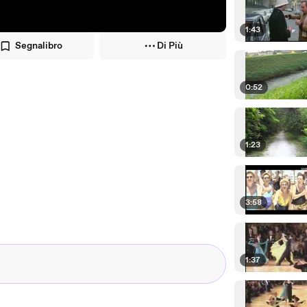
1:43
Segnalibro
Di Più
0:52
1:23
3:58
1:37