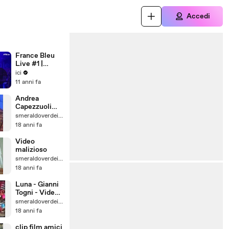
Accedi
France Bleu
Live #1 |
Francis Cabrel
ici
- À chaque
11 anni fa
amour que
nous ferons
Andrea
Capezzuoli
Organetto
smeraldoverdeivana
Diatonico -
18 anni fa
Polka -
Video
malizioso
smeraldoverdeivana
18 anni fa
Luna - Gianni
Togni - Video
Anni 80
smeraldoverdeivana
18 anni fa
clip film amici