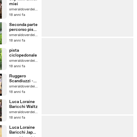
miei
smeraldoverdeivana
18 anni fa
Seconda parte
percorso pista
ciclopedonale
smeraldoverdeivana
18 anni fa
pista
ciclopedonale
smeraldoverdeivana
18 anni fa
Ruggero
Scandiuzzi --
Euro
smeraldoverdeivana
disperato
18 anni fa
Luca Loraine
Baricchi Waltz
smeraldoverdeivana
18 anni fa
Luca Loraine
Baricchi Japan