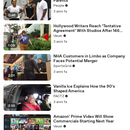
Parents
People
3 anni fa
0:46
Hollywood Writers Reach ‘Tentative
Agreement’ With Studios After 146
Day Strike
Veuer
3 anni fa
1:09
NHA Customers in Limbo as Company
Faces Potential Merger
SportsGrid
3 anni fa
2:01
Vanilla Ice Explains How the 90’s
Shaped America
FACTZ
3 anni fa
2:55
Amazon’ Prime Video Will Show
Commercials Starting Next Year
Veuer