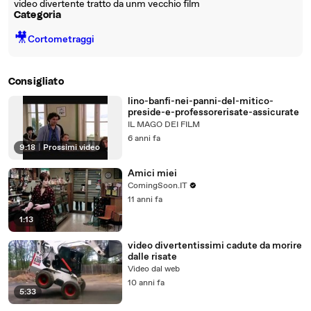
video divertente tratto da unm vecchio film
Categoria
🎥
Cortometraggi
Consigliato
lino-banfi-nei-panni-del-mitico-
preside-e-professorerisate-assicurate
IL MAGO DEI FILM
6 anni fa
9:18
|
Prossimi video
Amici miei
ComingSoon.IT
11 anni fa
1:13
video divertentissimi cadute da morire
dalle risate
Video dal web
10 anni fa
5:33