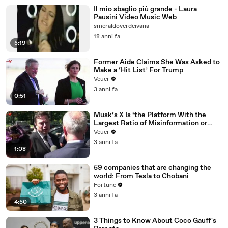
Il mio sbaglio più grande - Laura
Pausini Video Music Web
smeraldoverdeivana
18 anni fa
5:19
Former Aide Claims She Was Asked to
Make a ‘Hit List’ For Trump
Veuer
3 anni fa
0:51
Musk’s X Is ‘the Platform With the
Largest Ratio of Misinformation or
Disinformation’ Amongst All Social
Veuer
Media Platforms
3 anni fa
1:08
59 companies that are changing the
world: From Tesla to Chobani
Fortune
3 anni fa
4:50
3 Things to Know About Coco Gauff's