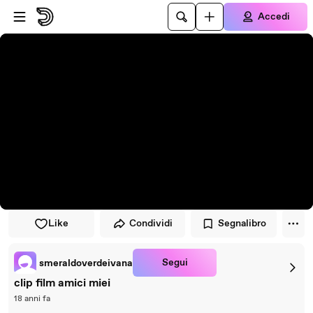
Vai al lettore
Passa al contenuto principale
Accedi
Like
Condividi
Segnalibro
Segui
smeraldoverdeivana
clip film amici miei
18 anni fa