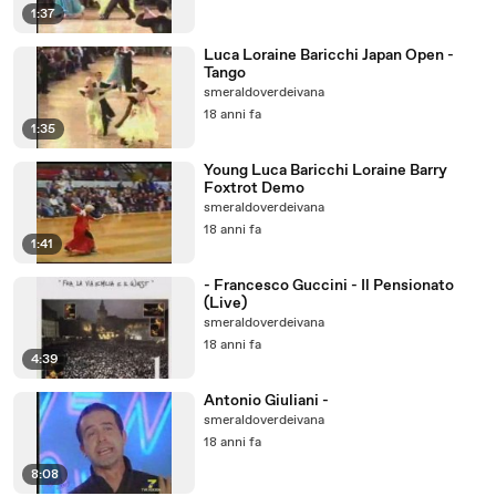
1:37
Luca Loraine Baricchi Japan Open -
Tango
smeraldoverdeivana
18 anni fa
1:35
Young Luca Baricchi Loraine Barry
Foxtrot Demo
smeraldoverdeivana
18 anni fa
1:41
- Francesco Guccini - Il Pensionato
(Live)
smeraldoverdeivana
18 anni fa
4:39
Antonio Giuliani -
smeraldoverdeivana
18 anni fa
8:08