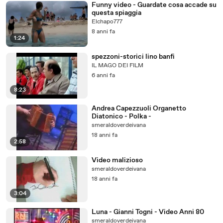
Funny video - Guardate cosa accade su
questa spiaggia
Elchapo777
8 anni fa
1:24
spezzoni-storici lino banfi
IL MAGO DEI FILM
6 anni fa
8:23
Andrea Capezzuoli Organetto
Diatonico - Polka -
smeraldoverdeivana
18 anni fa
2:58
Video malizioso
smeraldoverdeivana
18 anni fa
3:04
Luna - Gianni Togni - Video Anni 80
smeraldoverdeivana