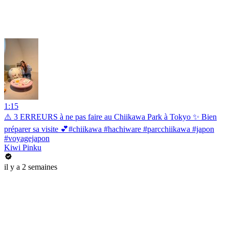
1:15
⚠️ 3 ERREURS à ne pas faire au Chiikawa Park à Tokyo ✨ Bien
préparer sa visite 💕#chiikawa #hachiware #parcchiikawa #japon
#voyagejapon
Kiwi Pinku
il y a 2 semaines