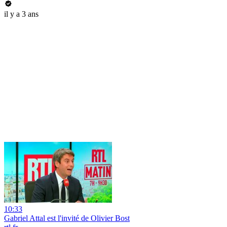
il y a 3 ans
10:33
Gabriel Attal est l'invité de Olivier Bost