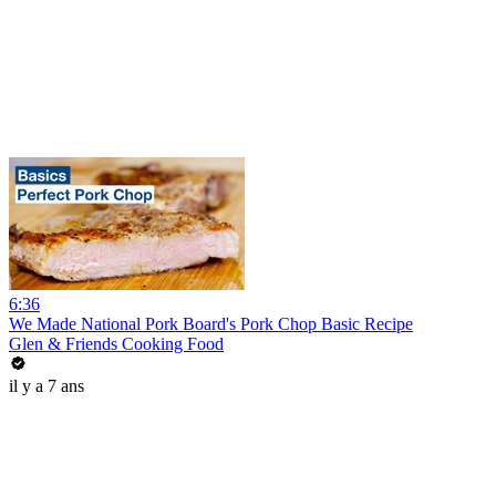
6:36
We Made National Pork Board's Pork Chop Basic Recipe
Glen & Friends Cooking Food
il y a 7 ans