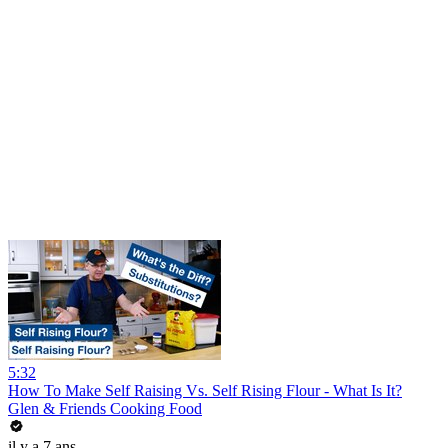
5:32
How To Make Self Raising Vs. Self Rising Flour - What Is It?
Glen & Friends Cooking Food
il y a 7 ans