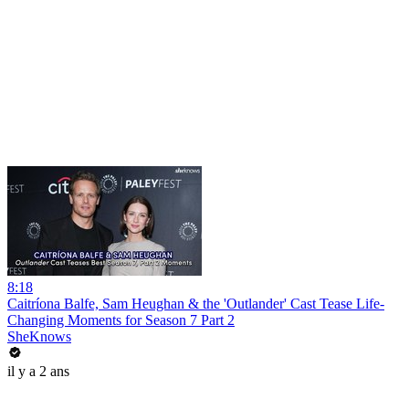
8:18
Caitríona Balfe, Sam Heughan & the 'Outlander' Cast Tease Life-
Changing Moments for Season 7 Part 2
SheKnows
il y a 2 ans