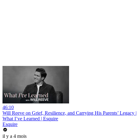
46:10
Will Reeve on Grief, Resilience, and Carrying His Parents’ Legacy |
What I’ve Learned | Esquire
Esquire
il y a 4 mois