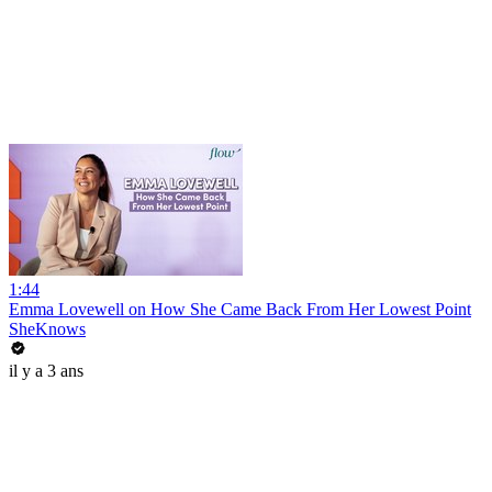
1:44
Emma Lovewell on How She Came Back From Her Lowest Point
SheKnows
il y a 3 ans