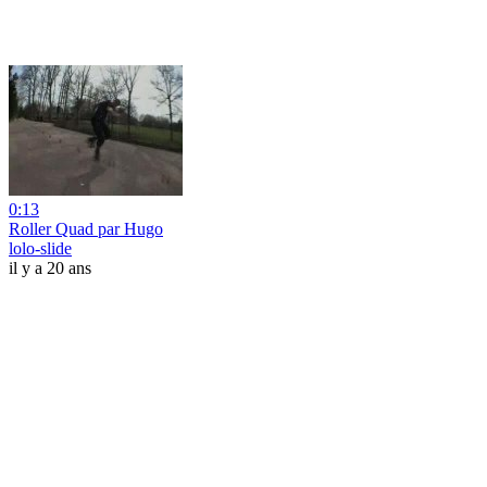
0:13
Roller Quad par Hugo
lolo-slide
il y a 20 ans