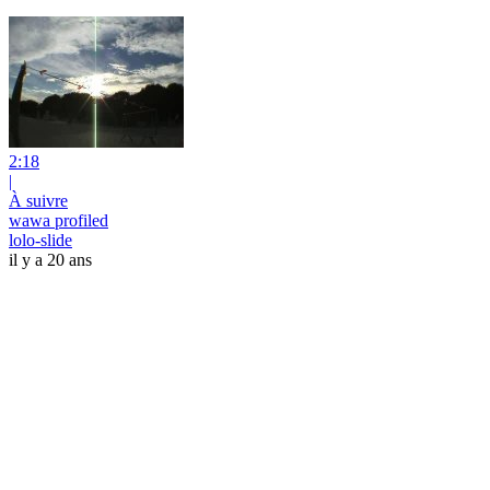
2:18
|
À suivre
wawa profiled
lolo-slide
il y a 20 ans