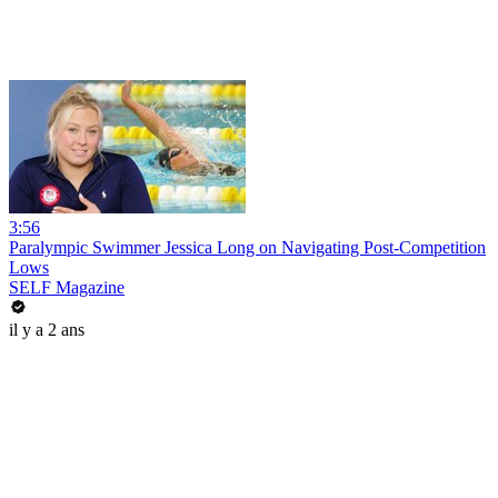
3:56
Paralympic Swimmer Jessica Long on Navigating Post-Competition
Lows
SELF Magazine
il y a 2 ans