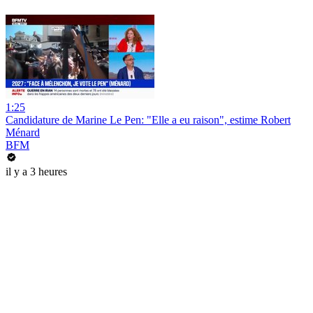
1:25
Candidature de Marine Le Pen: "Elle a eu raison", estime Robert
Ménard
BFM
il y a 3 heures