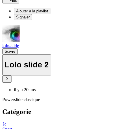
Plus
Ajouter à la playlist
Signaler
lolo-slide
Suivre
Lolo slide 2
il y a 20 ans
Powerslide classique
Catégorie
🥇