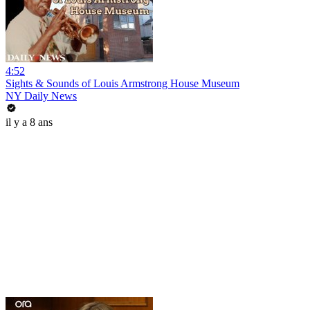
4:52
Sights & Sounds of Louis Armstrong House Museum
NY Daily News
il y a 8 ans