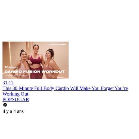
31:11
This 30-Minute Full-Body Cardio Will Make You Forget You’re
Working Out
POPSUGAR
il y a 4 ans