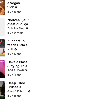
vigil for
a Vegan
Gurley
Christmas
VICE
Dinner
il y a 6 ans
Nouveau jeu :
c’est quoi ça
😭
Antoine Delp
il y a 2 mois
Zuccarello
feeds Fiala for
Wild's OT
NHL
winner
il y a 5 ans
Have a Blast
Slaying This
10-Minute
POPSUGAR
Dance Cardio
il y a 4 ans
Workout With
Your Family
Deep Fried
Brussels
Sprouts
Glen & Friends Cooking Food
Recipe
il y a 8 ans