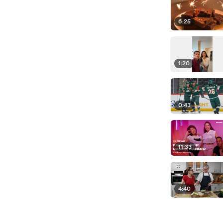
6:25
1:20
0:43
11:33
4:40