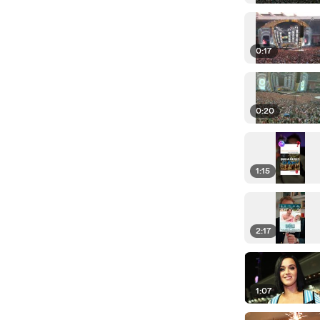
0:17
0:20
1:15
2:17
1:07