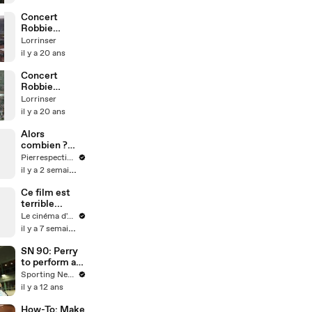
Concert
Robbie
Williams Parc
Lorrinser
des Princes
il y a 20 ans
Concert
Robbie
Williams Parc
Lorrinser
des Princes
il y a 20 ans
Alors
combien ?
Quiz
Pierrespectives
littérature 📚
il y a 2 semaines
Ce film est
terrible...
Le cinéma d'Amaury
il y a 7 semaines
SN 90: Perry
to perform at
Super Bowl;
Sporting News
NFL fines
il y a 12 ans
Kaepernick;
candlelight
How-To: Make