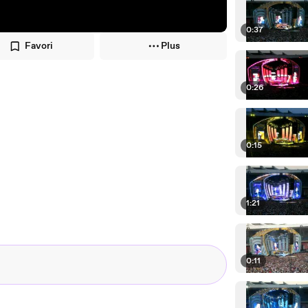
0:37
Favori
Plus
0:26
0:15
1:21
0:11