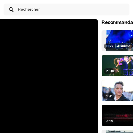
Rechercher
Recommanda
0:27
|
À suivre
6:06
1:01
3:14