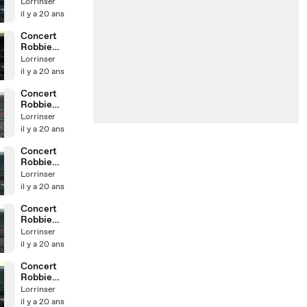
Williams Parc
Lorrinser
des Princes
il y a 20 ans
Concert
Robbie
Williams Parc
Lorrinser
des Princes
il y a 20 ans
Concert
Robbie
Williams Parc
Lorrinser
des Princes
il y a 20 ans
Concert
Robbie
Williams Parc
Lorrinser
des Princes
il y a 20 ans
Concert
Robbie
Williams Parc
Lorrinser
des Princes
il y a 20 ans
Concert
Robbie
Williams Parc
Lorrinser
des Princes
il y a 20 ans