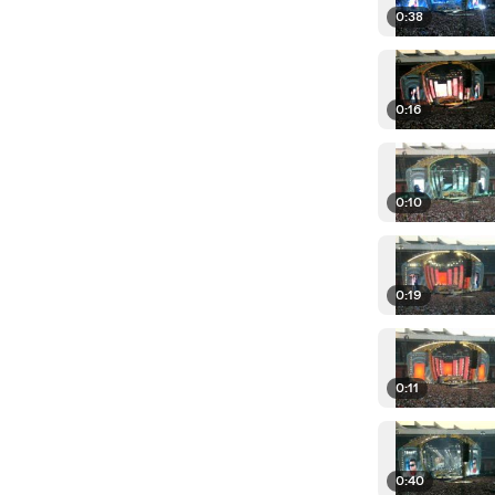
0:38
0:16
0:10
0:19
0:11
0:40