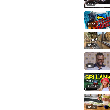
4:16
12:03
12:27
1:17
2:02:23
12:29