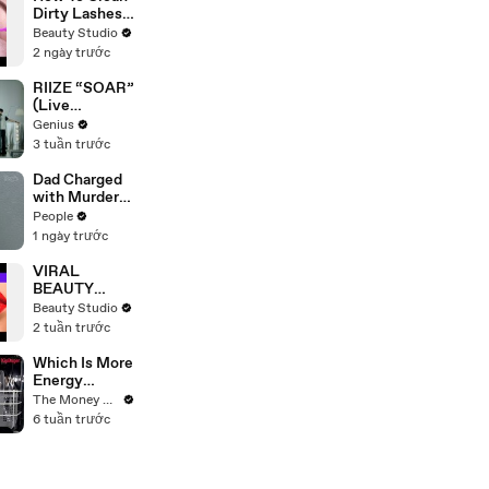
Impact
Dirty Lashes
Summit
Extensions
Beauty Studio
2 ngày trước
RIIZE “SOAR”
(Live
Performance)
Genius
| Open Mic
3 tuần trước
Dad Charged
with Murder
After
People
Allegedly
1 ngày trước
Admitting to
Using a Leaf
VIRAL
Blower on
BEAUTY
Infant Son
HACKS THAT
Beauty Studio
Because He
REALLY
2 tuần trước
Thought It
WORK
Was Funny
Which Is More
Energy
Efficient:
The Money Edit
Dishwasher
6 tuần trước
Or Washing
By Hand?