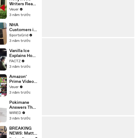
Writers Reach
‘Tentative
Veuer
Agreement’
3 năm trước
With Studios
After 146 Day
NHA
Strike
Customers in
Limbo as
SportsGrid
Company
3 năm trước
Faces
Potential
Vanilla Ice
Merger
Explains How
the 90’s
FACTZ
Shaped
3 năm trước
America
Amazon’
Prime Video
Will Show
Veuer
Commercials
3 năm trước
Starting Next
Year
Pokimane
Answers The
Web's Most
WIRED
Searched
3 năm trước
Questions
BREAKING
NEWS: Matt