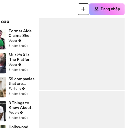
Đăng nhập
 cáo
Former Aide
Claims She
Was Asked to
Veuer
Make a ‘Hit
3 năm trước
List’ For
Trump
Musk’s X Is
‘the Platform
With the
Veuer
Largest Ratio
3 năm trước
of
Misinformatio
59 companies
n or
that are
Disinformatio
changing the
Fortune
n’ Amongst
world: From
3 năm trước
All Social
Tesla to
Media
Chobani
3 Things to
Platforms
Know About
Coco Gauff's
People
Parents
3 năm trước
Hollywood