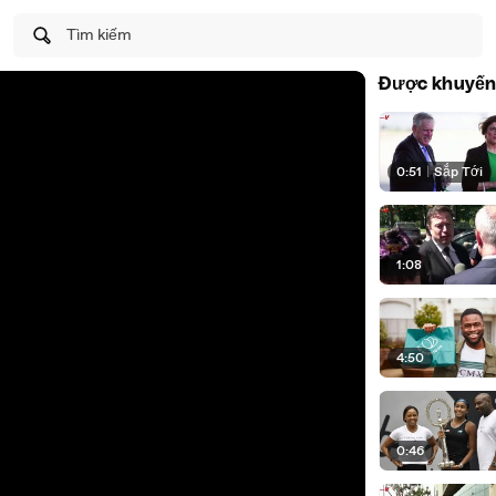
Tìm kiếm
Được khuyến
0:51
|
Sắp Tới
1:08
4:50
0:46