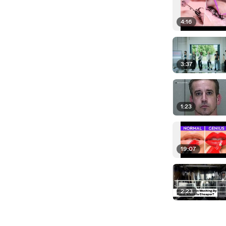
4:16
3:37
1:23
19:07
2:23