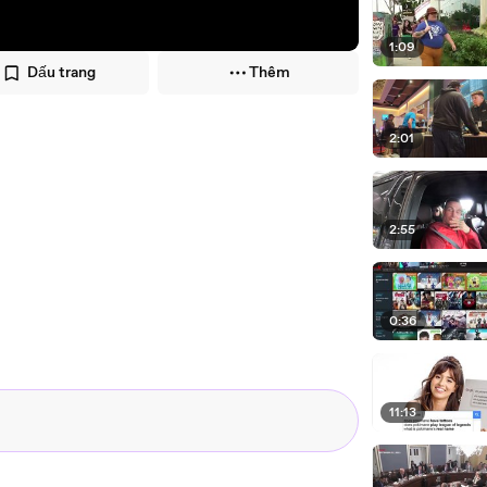
1:09
Dấu trang
Thêm
2:01
2:55
0:36
11:13