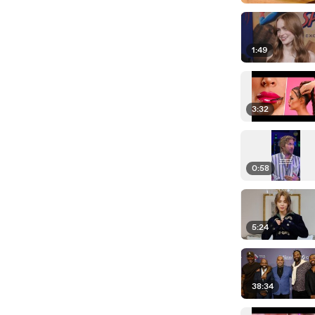
1:49
3:32
0:58
5:24
38:34