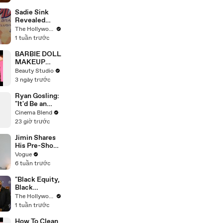
Braised Leeks
Sadie Sink
Revealed
'Spider-Man:
The Hollywood Reporter
Brand New
1 tuần trước
Day' Secrets
to Her
BARBIE DOLL
'Stranger
MAKEUP
Things' Cast
TRANSFORM
Beauty Studio
Mates | THR
ATION
3 ngày trước
Video
Ryan Gosling:
"It'd Be an
Awful Big
Cinema Blend
Waste of
23 giờ trước
Space" If
Aliens Didn't
Jimin Shares
Exist
His Pre-Show
Superstitions,
Vogue
Favorite
6 tuần trước
Room Service
Meal, and
"Black Equity,
More Before
Black
the Dior Show
Excellence:
The Hollywood Reporter
The Power of
1 tuần trước
Purpose"
Panel | Social
How To Clean