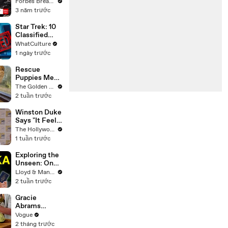
Gaetz Tells
Forbes Breaking News
House
3 năm trước
Committee:
'I'm Not Going
Star Trek: 10
To Vote For A
Classified
Continuing
Starfleet
WhatCulture
Resolution'
Secrets
1 ngày trước
Rescue
Puppies Meet
Wild Animals
The Golden Kobe Family
at the Zoo
2 tuần trước
(You won't
believe their
Winston Duke
reaction)
Says "It Feels
Great"
The Hollywood Reporter
Welcoming
1 tuần trước
David Jonsson
to 'Black
Exploring the
Panther' |
Unseen: One
SDCC 2026
Month in Sri
Lloyd & Mandy
Lanka - Travel
2 tuần trước
Documentary
(PART 2)
Gracie
Abrams
Cooks
Vogue
French-
2 tháng trước