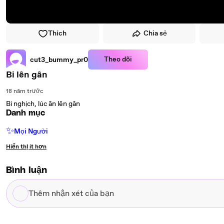
Thích
Chia sẻ
Theo dõi
cut3_bummy_pr0
Bi lên gân
18 năm trước
Bi nghịch, lúc ăn lên gân
Danh mục
✨
Mọi Người
Hiển thị ít hơn
Bình luận
Thêm
nhận
xét
của