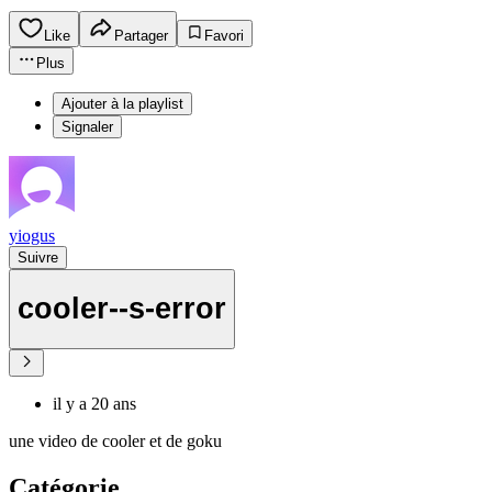
Like
Partager
Favori
Plus
Ajouter à la playlist
Signaler
yiogus
Suivre
cooler--s-error
il y a 20 ans
une video de cooler et de goku
Catégorie