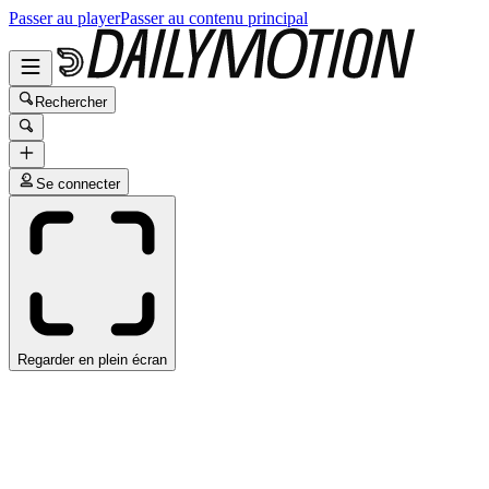
Passer au player
Passer au contenu principal
Rechercher
Se connecter
Regarder en plein écran