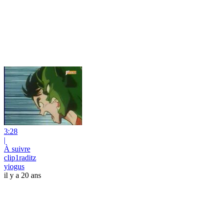
3:28
|
À suivre
clip1raditz
yiogus
il y a 20 ans