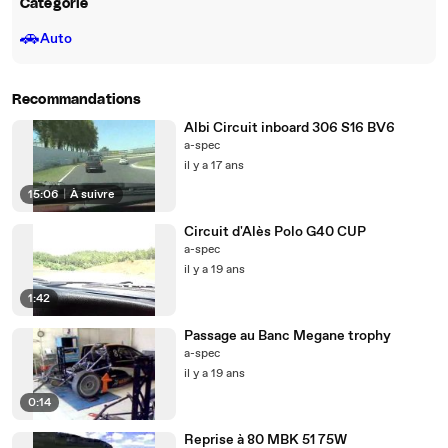
Catégorie
🚗
Auto
Recommandations
Albi Circuit inboard 306 S16 BV6
a-spec
il y a 17 ans
15:06
|
À suivre
Circuit d'Alès Polo G40 CUP
a-spec
il y a 19 ans
1:42
Passage au Banc Megane trophy
a-spec
il y a 19 ans
0:14
Reprise à 80 MBK 51 75W