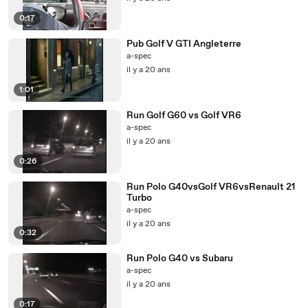
0:17
Pub Golf V GTI Angleterre
a-spec
il y a 20 ans
1:01
Run Golf G60 vs Golf VR6
a-spec
il y a 20 ans
0:26
Run Polo G40vsGolf VR6vsRenault 21
Turbo
a-spec
il y a 20 ans
0:32
Run Polo G40 vs Subaru
a-spec
il y a 20 ans
0:17