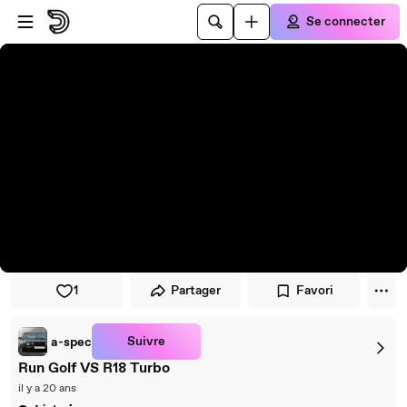
Passer au player
Passer au contenu principal
Se connecter
1
Partager
Favori
Suivre
a-spec
Run Golf VS R18 Turbo
il y a 20 ans