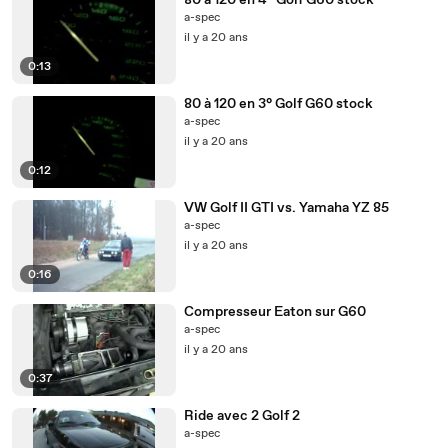
80 à 120 en 4° Golf G60 stock
a-spec
il y a 20 ans
0:13
80 à 120 en 3° Golf G60 stock
a-spec
il y a 20 ans
0:12
VW Golf II GTI vs. Yamaha YZ 85
a-spec
il y a 20 ans
0:16
Compresseur Eaton sur G60
a-spec
il y a 20 ans
0:37
Ride avec 2 Golf 2
a-spec