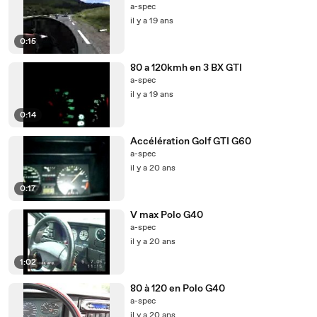
a-spec
il y a 19 ans
0:15
80 a 120kmh en 3 BX GTI
a-spec
il y a 19 ans
0:14
Accélération Golf GTI G60
a-spec
il y a 20 ans
0:17
V max Polo G40
a-spec
il y a 20 ans
1:02
80 à 120 en Polo G40
a-spec
il y a 20 ans