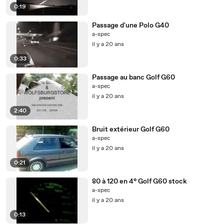
0:19
Passage d'une Polo G40
a-spec
il y a 20 ans
0:33
Passage au banc Golf G60
a-spec
il y a 20 ans
2:40
Bruit extérieur Golf G60
a-spec
il y a 20 ans
0:21
80 à 120 en 4° Golf G60 stock
a-spec
il y a 20 ans
0:13