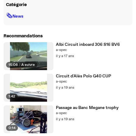
Catégorie
🗞
News
Recommandations
Albi Circuit inboard 306 S16 BV6
a-spec
il y a 17 ans
15:06
|
À suivre
Circuit d'Alès Polo G40 CUP
a-spec
il y a 19 ans
1:42
Passage au Banc Megane trophy
a-spec
il y a 19 ans
0:14