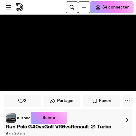
Passer au player
Passer au contenu principal
Se connecter
2
Partager
Favori
Suivre
a-spec
Run Polo G40vsGolf VR6vsRenault 21 Turbo
il y a 20 ans