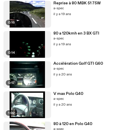
Reprise à 80 MBK 51 75W
a-spec
il y a 19 ans
0:15
80 a 120kmh en 3 BX GTI
a-spec
il y a 19 ans
0:14
Accélération Golf GTI G60
a-spec
il y a 20 ans
0:17
V max Polo G40
a-spec
il y a 20 ans
1:02
80 à 120 en Polo G40
a-spec