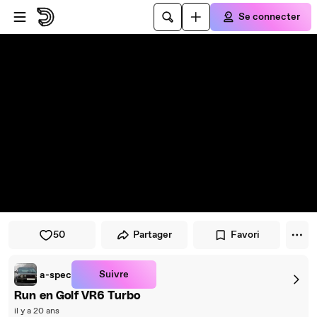
Passer au player
Passer au contenu principal
Se connecter
50
Partager
Favori
Suivre
a-spec
Run en Golf VR6 Turbo
il y a 20 ans