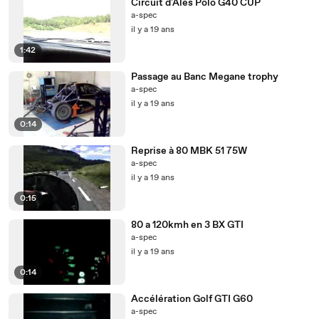
Circuit d'Alès Polo G40 CUP
a-spec
il y a 19 ans
1:42
Passage au Banc Megane trophy
a-spec
il y a 19 ans
0:14
Reprise à 80 MBK 51 75W
a-spec
il y a 19 ans
0:15
80 a 120kmh en 3 BX GTI
a-spec
il y a 19 ans
0:14
Accélération Golf GTI G60
a-spec