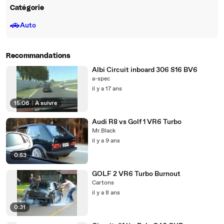
Catégorie
🚗
Auto
Recommandations
Albi Circuit inboard 306 S16 BV6
a-spec
il y a 17 ans
15:06
|
À suivre
Audi R8 vs Golf 1 VR6 Turbo
Mr.Black
il y a 9 ans
0:53
GOLF 2 VR6 Turbo Burnout
Cartons
il y a 8 ans
0:31