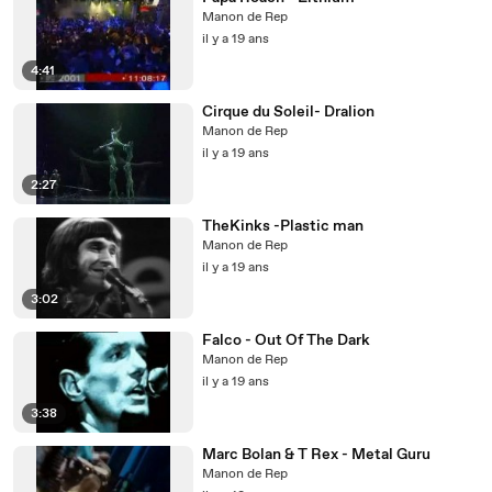
Manon de Rep
il y a 19 ans
4:41
Cirque du Soleil- Dralion
Manon de Rep
il y a 19 ans
2:27
TheKinks -Plastic man
Manon de Rep
il y a 19 ans
3:02
Falco - Out Of The Dark
Manon de Rep
il y a 19 ans
3:38
Marc Bolan & T Rex - Metal Guru
Manon de Rep