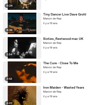
6:26
Tiny Dancer Live Dave Grohl
Manon de Rep
il y a 19 ans
6:35
Sixties_fleetwood mac UK
Manon de Rep
il y a 19 ans
2:54
The Cure - Close To Me
Manon de Rep
il y a 19 ans
3:42
Iron Maiden - Wasted Years
Manon de Rep
il y a 19 ans
5:01