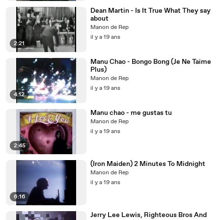
Dean Martin - Is It True What They say
about
Manon de Rep
il y a 19 ans
2:21
Manu Chao - Bongo Bong (Je Ne Taime
Plus)
Manon de Rep
il y a 19 ans
4:12
Manu chao - me gustas tu
Manon de Rep
il y a 19 ans
2:45
(Iron Maiden) 2 Minutes To Midnight
Manon de Rep
il y a 19 ans
6:16
Jerry Lee Lewis, Righteous Bros And