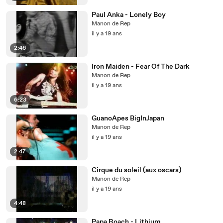
Paul Anka - Lonely Boy
Manon de Rep
il y a 19 ans
2:46
Iron Maiden - Fear Of The Dark
Manon de Rep
il y a 19 ans
6:23
GuanoApes BigInJapan
Manon de Rep
il y a 19 ans
2:47
Cirque du soleil (aux oscars)
Manon de Rep
il y a 19 ans
4:48
Papa Roach - Lithium