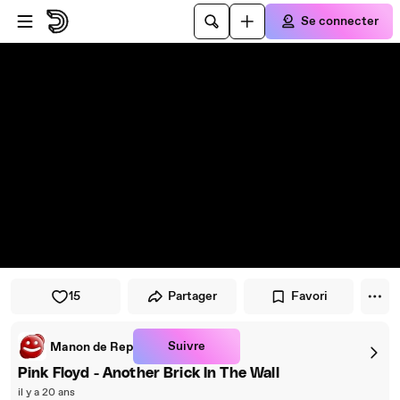
Passer au player
Passer au contenu principal
Se connecter
15
Partager
Favori
Suivre
Manon de Rep
Pink Floyd - Another Brick In The Wall
il y a 20 ans