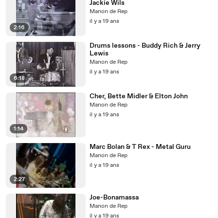
Jackie Wils
Manon de Rep
il y a 19 ans
2:16
Drums lessons - Buddy Rich & Jerry
Lewis
Manon de Rep
il y a 19 ans
6:18
Cher, Bette Midler & Elton John
Manon de Rep
il y a 19 ans
1:14
Marc Bolan & T Rex - Metal Guru
Manon de Rep
il y a 19 ans
2:27
Joe-Bonamassa
Manon de Rep
il y a 19 ans