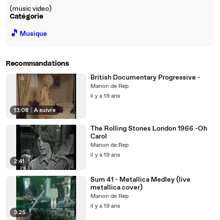
(music video)
Catégorie
🎵
Musique
Recommandations
British Documentary Progressive -
Manon de Rep
il y a 19 ans
13:08
|
À suivre
The Rolling Stones London 1966 -Oh
Carol
Manon de Rep
il y a 19 ans
2:41
Sum 41 - Metallica Medley (live
metallica cover)
Manon de Rep
il y a 19 ans
3:25