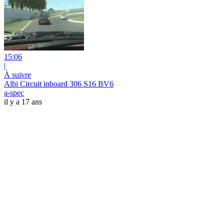
15:06
|
À suivre
Albi Circuit inboard 306 S16 BV6
a-spec
il y a 17 ans