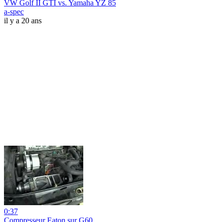
VW Golf II GTI vs. Yamaha YZ 85
a-spec
il y a 20 ans
0:37
Compresseur Eaton sur G60