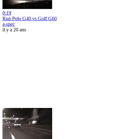
0:19
Run Polo G40 vs Golf G60
a-spec
il y a 20 ans