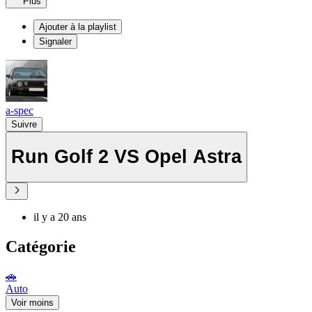
Plus
Ajouter à la playlist
Signaler
a-spec
Suivre
Run Golf 2 VS Opel Astra
il y a 20 ans
Catégorie
🚗
Auto
Voir moins