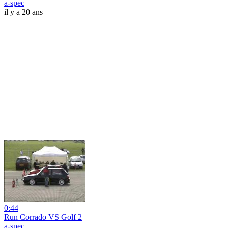
a-spec
il y a 20 ans
0:44
Run Corrado VS Golf 2
a-spec