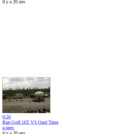
il y a 20 ans
0:26
Run Golf 16T VS Opel Tigra
a-spec
il y a 20 ans