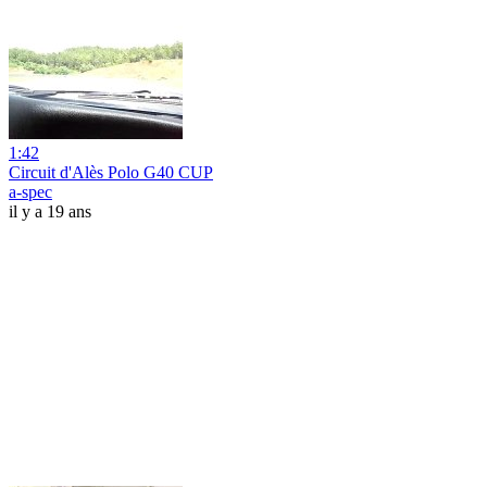
1:42
Circuit d'Alès Polo G40 CUP
a-spec
il y a 19 ans