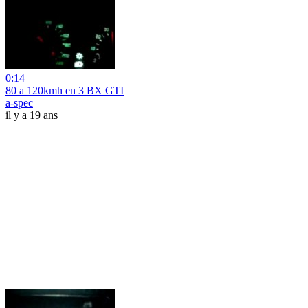
0:14
80 a 120kmh en 3 BX GTI
a-spec
il y a 19 ans