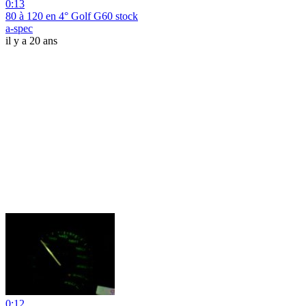
0:13
80 à 120 en 4° Golf G60 stock
a-spec
il y a 20 ans
0:12