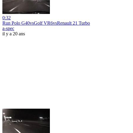
0:32
Run Polo G40vsGolf VR6vsRenault 21 Turbo
a-spec
il y a 20 ans