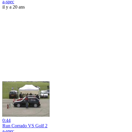
a-spec
il y a 20 ans
0:44
Run Corrado VS Golf 2
a-spec