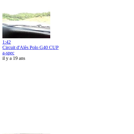
1:42
Circuit d'Alès Polo G40 CUP
a-spec
il y a 19 ans