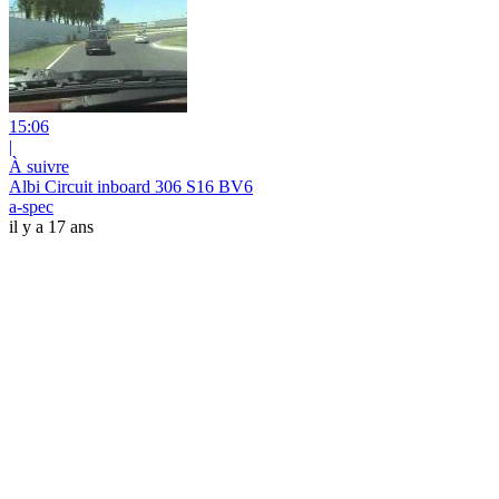
15:06
|
À suivre
Albi Circuit inboard 306 S16 BV6
a-spec
il y a 17 ans