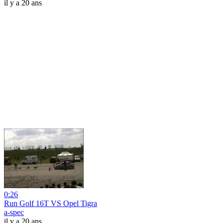
il y a 20 ans
0:26
Run Golf 16T VS Opel Tigra
a-spec
il y a 20 ans