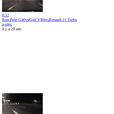
0:32
Run Polo G40vsGolf VR6vsRenault 21 Turbo
a-spec
il y a 20 ans