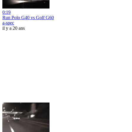
0:19
Run Polo G40 vs Golf G60
a-spec
il y a 20 ans