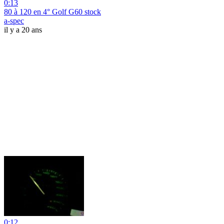
0:13
80 à 120 en 4° Golf G60 stock
a-spec
il y a 20 ans
0:12