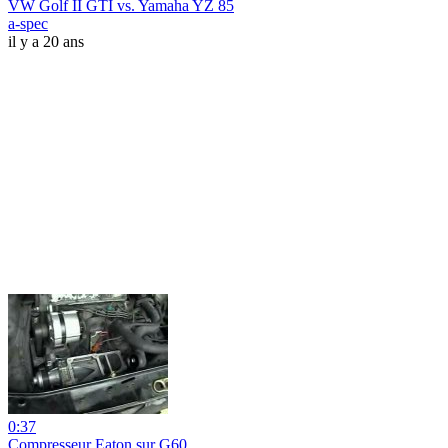
VW Golf II GTI vs. Yamaha YZ 85
a-spec
il y a 20 ans
0:37
Compresseur Eaton sur G60