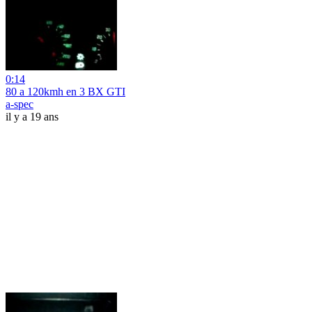
0:14
80 a 120kmh en 3 BX GTI
a-spec
il y a 19 ans