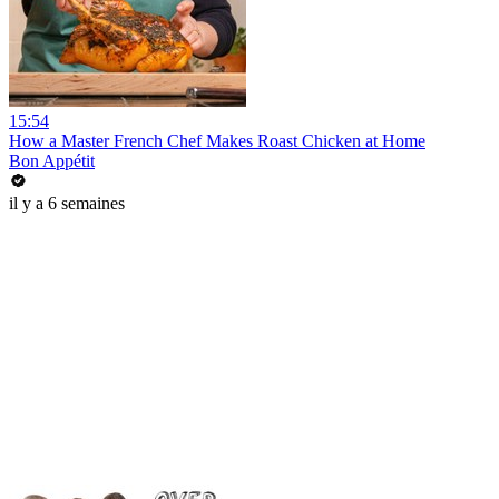
15:54
How a Master French Chef Makes Roast Chicken at Home
Bon Appétit
il y a 6 semaines