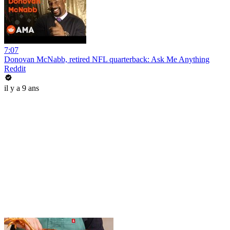
7:07
Donovan McNabb, retired NFL quarterback: Ask Me Anything
Reddit
il y a 9 ans