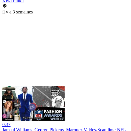
Kiwi Pinku
il y a 3 semaines
0:37
Jamaal Williams, George Pickens, Marquez Valdes-Scantling: NFL