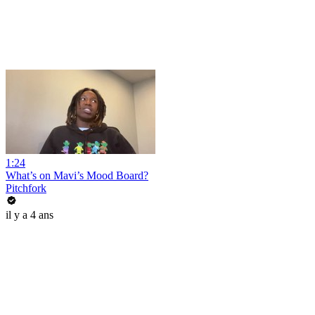
1:24
What’s on Mavi’s Mood Board?
Pitchfork
il y a 4 ans