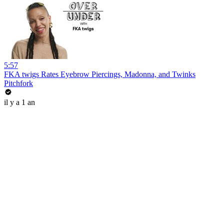
5:57
FKA twigs Rates Eyebrow Piercings, Madonna, and Twinks
Pitchfork
il y a 1 an