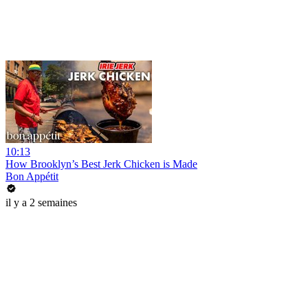
10:13
How Brooklyn’s Best Jerk Chicken is Made
Bon Appétit
il y a 2 semaines