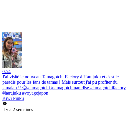
0:54
J'ai visité le nouveau Tamagotchi Factory à Harajuku et c'est le
paradis pour les fans de tamas ! Mais surtout j'ai pu profiter du
tamalab !! 😍#tamagotchi #tamagotchiparadise #tamagotchifactory
#harajuku #voyagejapon
Kiwi Pinku
il y a 2 semaines