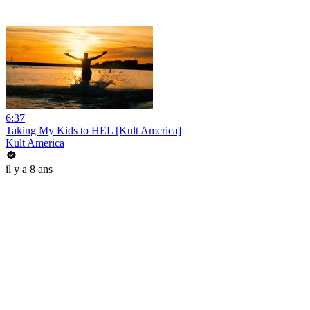
6:37
Taking My Kids to HEL [Kult America]
Kult America
il y a 8 ans