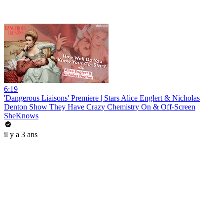
6:19
'Dangerous Liaisons' Premiere | Stars Alice Englert & Nicholas
Denton Show They Have Crazy Chemistry On & Off-Screen
SheKnows
il y a 3 ans