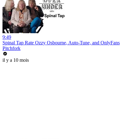
9:49
Spinal Tap Rate Ozzy Osbourne, Auto-Tune, and OnlyFans
Pitchfork
il y a 10 mois