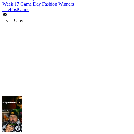
Week 17 Game Day Fashion Winners
ThePostGame
il y a 3 ans