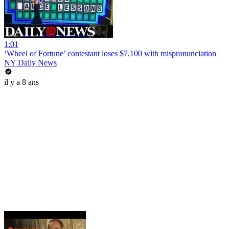
1:01
‘Wheel of Fortune’ contestant loses $7,100 with mispronunciation
NY Daily News
il y a 8 ans