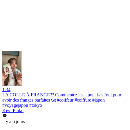
1:34
LA COLLE À FRANGE?? Commentez les japonaises font pour
avoir des franges parfaites 🤔 #coiffeur #coiffure #japon
#voyagejapon #tokyo
Kiwi Pinku
il y a 6 jours