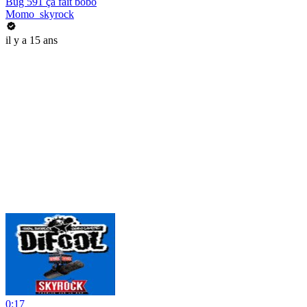
Bug 591 ça fait bobo
Momo_skyrock
il y a 15 ans
0:17