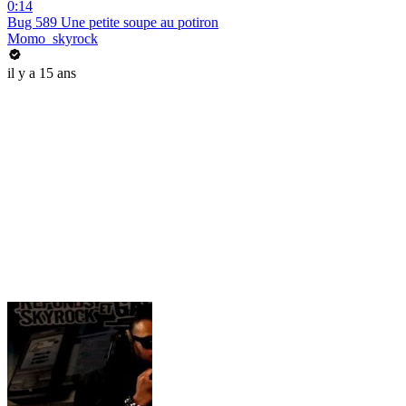
0:14
Bug 589 Une petite soupe au potiron
Momo_skyrock
il y a 15 ans