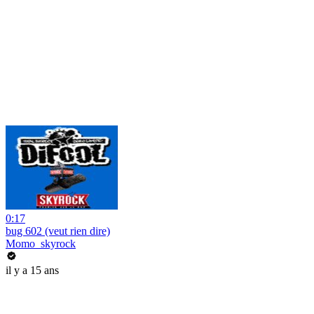
0:17
bug 602 (veut rien dire)
Momo_skyrock
il y a 15 ans