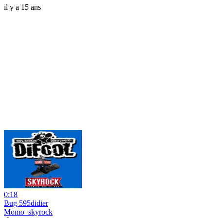
il y a 15 ans
0:18
Bug 595didier
Momo_skyrock