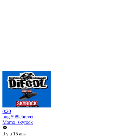
0:20
bug 598lebrevet
Momo_skyrock
il y a 15 ans