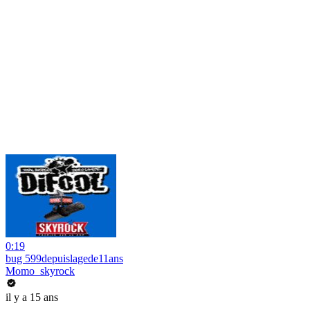
0:19
bug 599depuislagede11ans
Momo_skyrock
il y a 15 ans