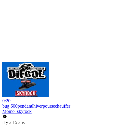
0:20
bug 600pendantlhiverpoursechauffer
Momo_skyrock
il y a 15 ans