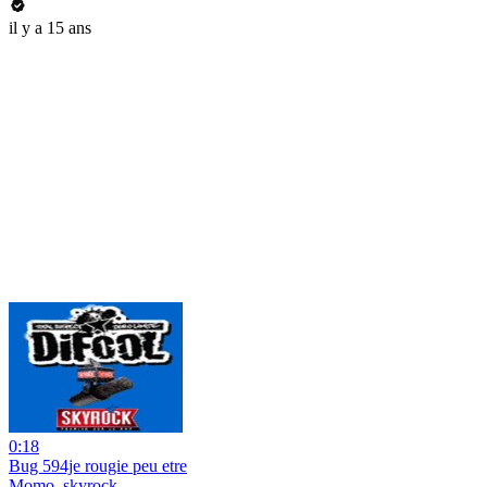
il y a 15 ans
0:18
Bug 594je rougie peu etre
Momo_skyrock