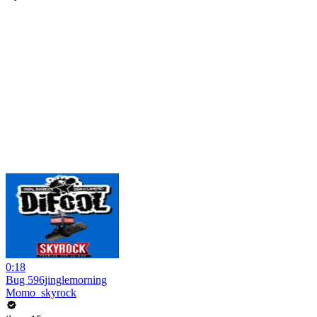
0:18
Bug 596jinglemorning
Momo_skyrock