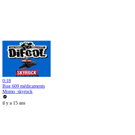
0:18
Bug 609 médicaments
Momo_skyrock
il y a 15 ans