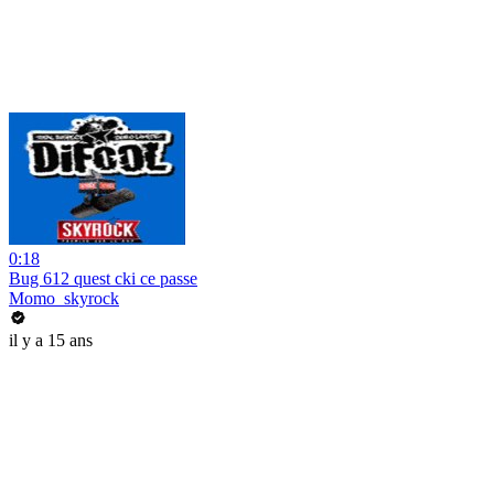
0:18
Bug 612 quest cki ce passe
Momo_skyrock
il y a 15 ans