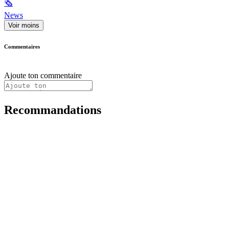
🗞
News
Voir moins
Commentaires
Ajoute ton commentaire
Recommandations