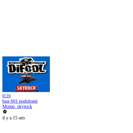
0:16
bug 601 podologie
Momo_skyrock
il y a 15 ans