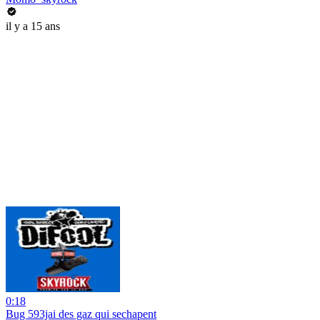
il y a 15 ans
0:18
Bug 593jai des gaz qui sechapent