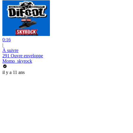
0:16
|
À suivre
291 Ouvre enveloppe
Momo_skyrock
il y a 11 ans