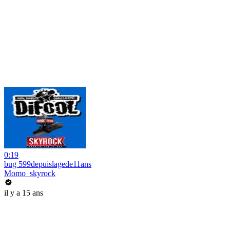
0:19
bug 599depuislagede11ans
Momo_skyrock
il y a 15 ans