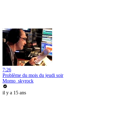
7:26
Problème du mois du jeudi soir
Momo_skyrock
il y a 15 ans