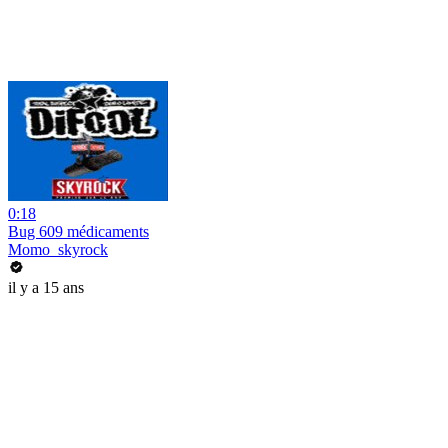
0:18
Bug 609 médicaments
Momo_skyrock
il y a 15 ans