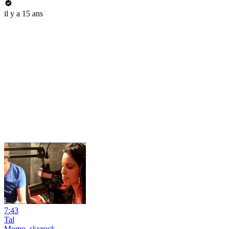
il y a 15 ans
7:43
Tal
Momo_skyrock