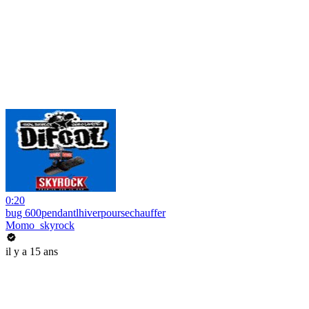
0:20
bug 600pendantlhiverpoursechauffer
Momo_skyrock
il y a 15 ans