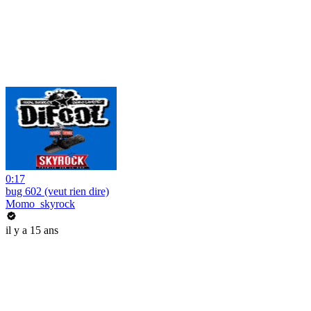
0:17
bug 602 (veut rien dire)
Momo_skyrock
il y a 15 ans