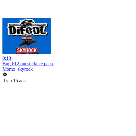
0:18
Bug 612 quest cki ce passe
Momo_skyrock
il y a 15 ans