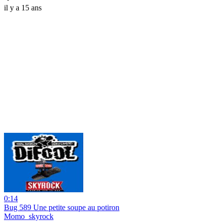
il y a 15 ans
0:14
Bug 589 Une petite soupe au potiron
Momo_skyrock