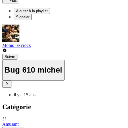
Plus
Ajouter à la playlist
Signaler
Momo_skyrock
Suivre
Bug 610 michel
il y a 15 ans
Catégorie
🎈
Amusant