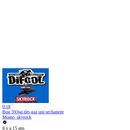
0:18
Bug 593jai des gaz qui sechapent
Momo_skyrock
il y a 15 ans