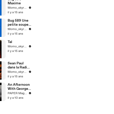
Maxime
Momo_skyrock
il y a 15 ans
Bug 589 Une
petite soupe
au potiron
Momo_skyrock
il y a 15 ans
Tal
Momo_skyrock
il y a 15 ans
Sean Paul
dans la Radio
Libre de
Momo_skyrock
Difool
il y a 15 ans
An Afternoon
With George
Lois
PAPER Magazine
il y a 10 ans