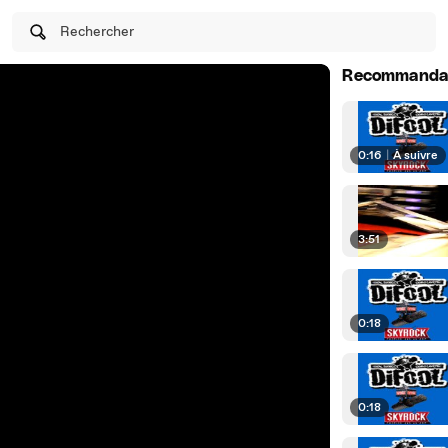
Rechercher
Recommanda
0:16
|
À suivre
3:51
0:18
0:18