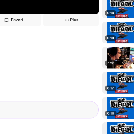
0:18
Favori
Plus
0:18
7:26
0:17
0:16