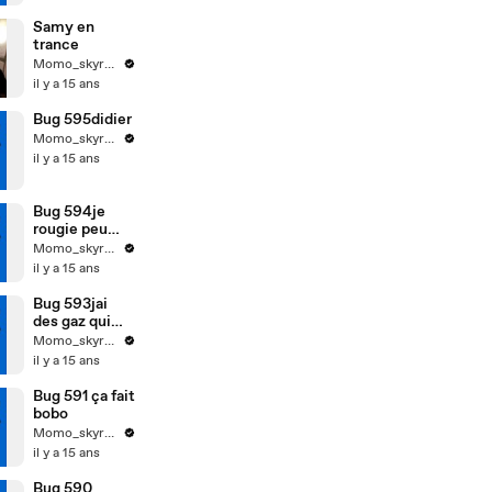
Samy en
trance
Momo_skyrock
il y a 15 ans
Bug 595didier
Momo_skyrock
il y a 15 ans
Bug 594je
rougie peu
etre
Momo_skyrock
il y a 15 ans
Bug 593jai
des gaz qui
sechapent
Momo_skyrock
il y a 15 ans
Bug 591 ça fait
bobo
Momo_skyrock
il y a 15 ans
Bug 590