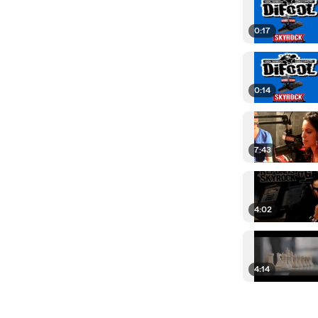
0:17
0:14
7:43
4:02
4:14