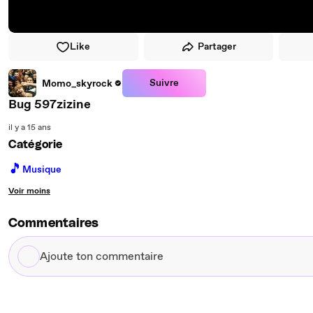
Like
Partager
Suivre
Momo_skyrock
Bug 597zizine
il y a 15 ans
Catégorie
🎵
Musique
Voir moins
Commentaires
Ajoute
ton
commentaire