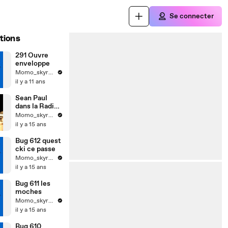
Se connecter
tions
291 Ouvre
enveloppe
Momo_skyrock
il y a 11 ans
Sean Paul
dans la Radio
Libre de
Momo_skyrock
Difool
il y a 15 ans
Bug 612 quest
cki ce passe
Momo_skyrock
il y a 15 ans
Bug 611 les
moches
Momo_skyrock
il y a 15 ans
Bug 610