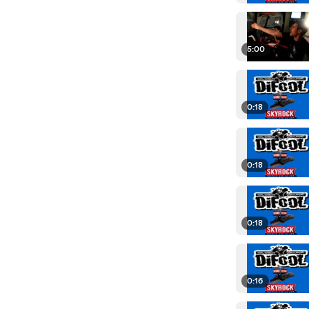
5:00
0:18
0:18
0:18
0:16