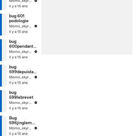
Momo_skyrock
il y a 15 ans
bug 601
podologie
Momo_skyrock
il y a 15 ans
bug
600pendantlh
iverpoursecha
Momo_skyrock
uffer
il y a 15 ans
bug
599depuislag
ede11ans
Momo_skyrock
il y a 15 ans
bug
598lebrevet
Momo_skyrock
il y a 15 ans
Bug
596jinglemor
ning
Momo_skyrock
il y a 15 ans