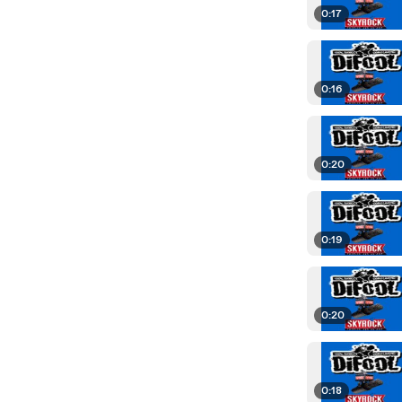
0:17
0:16
0:20
0:19
0:20
0:18