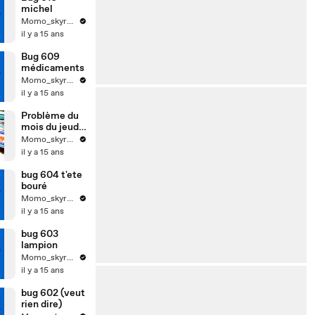
michel
Momo_skyrock
il y a 15 ans
Bug 609
médicaments
Momo_skyrock
il y a 15 ans
Problème du
mois du jeudi
soir
Momo_skyrock
il y a 15 ans
bug 604 t'ete
bouré
Momo_skyrock
il y a 15 ans
bug 603
lampion
Momo_skyrock
il y a 15 ans
bug 602 (veut
rien dire)