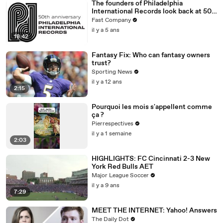
The founders of Philadelphia
International Records look back at 50
years of Philly Soul
Fast Company
il y a 5 ans
18:42
Fantasy Fix: Who can fantasy owners
trust?
Sporting News
il y a 12 ans
2:15
Pourquoi les mois s'appellent comme
ça ?
Pierrespectives
il y a 1 semaine
2:03
HIGHLIGHTS: FC Cincinnati 2-3 New
York Red Bulls AET
Major League Soccer
il y a 9 ans
7:29
MEET THE INTERNET: Yahoo! Answers
The Daily Dot