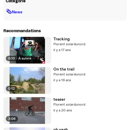
Catégorie
🗞
News
Recommandations
Tracking
Florent solardunord
il y a 17 ans
0:10
|
À suivre
On the trail
Florent solardunord
il y a 19 ans
0:12
teaser
Florent solardunord
il y a 20 ans
3:06
oh yeah