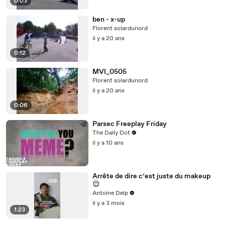
0:03
ben - x-up
Florent solardunord
il y a 20 ans
0:12
MVI_0505
Florent solardunord
il y a 20 ans
0:06
Parsec Freeplay Friday
The Daily Dot
il y a 10 ans
Arrête de dire c’est juste du makeup
😌
Antoine Delp
il y a 3 mois
1:23