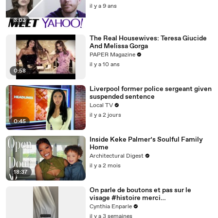
il y a 9 ans
3:03
The Real Housewives: Teresa Giucide
And Melissa Gorga
PAPER Magazine
il y a 10 ans
0:58
Liverpool former police sergeant given
suspended sentence
Local TV
il y a 2 jours
0:45
Inside Keke Palmer’s Soulful Family
Home
Architectural Digest
il y a 2 mois
18:37
On parle de boutons et pas sur le
visage #histoire merci
@studio_paillette prêt*
Cynthia Enparle
il y a 3 semaines