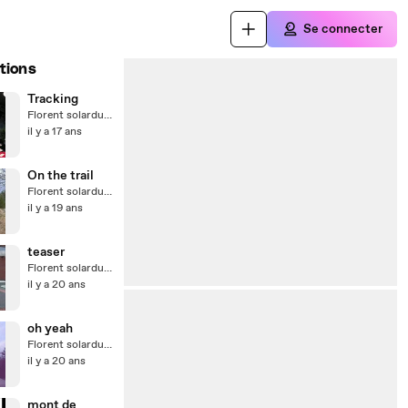
Se connecter
tions
Tracking
Florent solardunord
il y a 17 ans
On the trail
Florent solardunord
il y a 19 ans
teaser
Florent solardunord
il y a 20 ans
oh yeah
Florent solardunord
il y a 20 ans
mont de