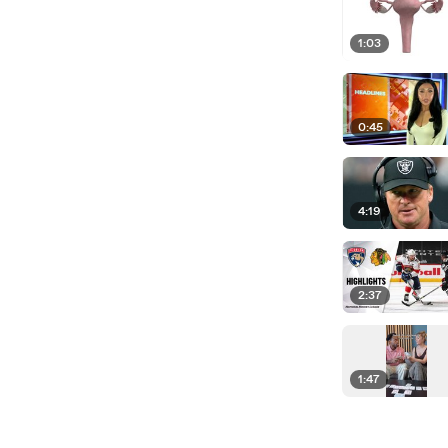
1:03
0:45
4:19
2:37
1:47