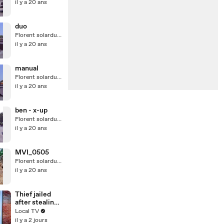
il y a 20 ans
duo
Florent solardunord
il y a 20 ans
manual
Florent solardunord
il y a 20 ans
ben - x-up
Florent solardunord
il y a 20 ans
MVI_0505
Florent solardunord
il y a 20 ans
Thief jailed
after stealing
£175,000
Local TV
suitcase in St
il y a 2 jours