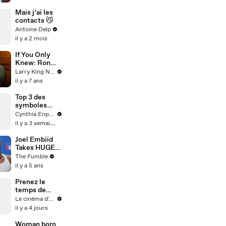
Pancras
distraction
Mais j’ai les
theft
contacts 😼
Antoine Delp
il y a 2 mois
If You Only
Knew: Ron
Funches
Larry King Now on Ora.TV
il y a 7 ans
Top 3 des
symboles
français qui
Cynthia Enparle
sont
il y a 3 semaines
étrangers
Joel Embiid
Takes HUGE
JAB At Ben
The Fumble
Simmons,
il y a 5 ans
Kawhi Says
He's A Clipper
Prenez le
For Life: NBA
temps de
Media Day
regarder cette
Le cinéma d'Amaury
Recap
vidéo
il y a 4 jours
Woman born