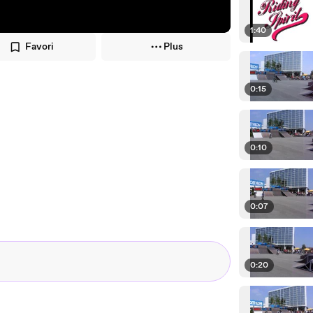
1:40
Favori
Plus
0:15
0:10
0:07
0:20