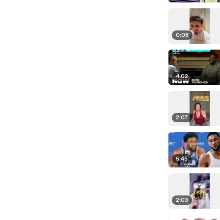
0:08
4:02
2:07
5:45
2:03