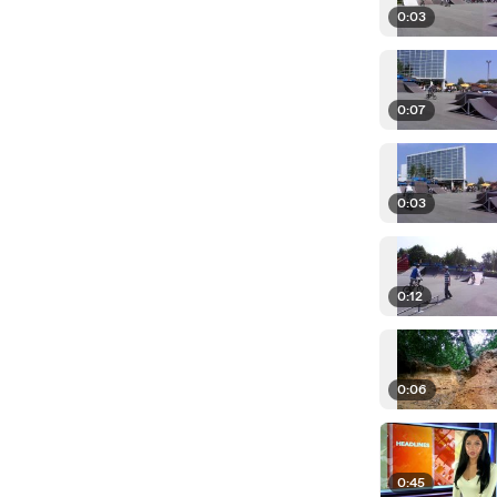
0:03
0:07
0:03
0:12
0:06
0:45