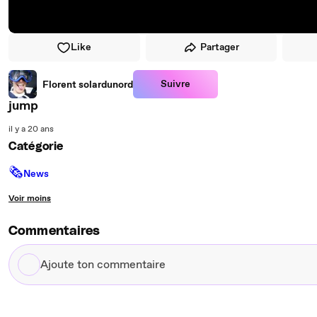
Like
Partager
Suivre
Florent solardunord
jump
il y a 20 ans
Catégorie
🗞
News
Voir moins
Commentaires
Ajoute
ton
commentaire