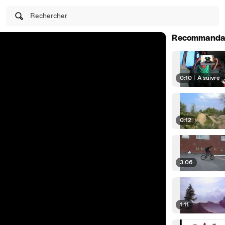
Rechercher
Recommanda
0:10
|
À suivre
0:12
3:06
1:11