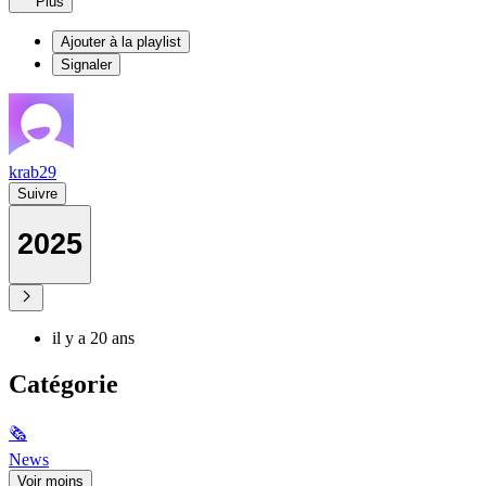
Plus
Ajouter à la playlist
Signaler
krab29
Suivre
2025
il y a 20 ans
Catégorie
🗞
News
Voir moins