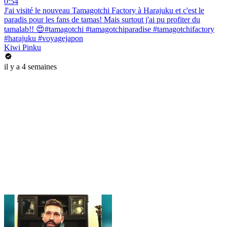
0:54
J'ai visité le nouveau Tamagotchi Factory à Harajuku et c'est le
paradis pour les fans de tamas! Mais surtout j'ai pu profiter du
tamalab!! 😍#tamagotchi #tamagotchiparadise #tamagotchifactory
#harajuku #voyagejapon
Kiwi Pinku
il y a 4 semaines