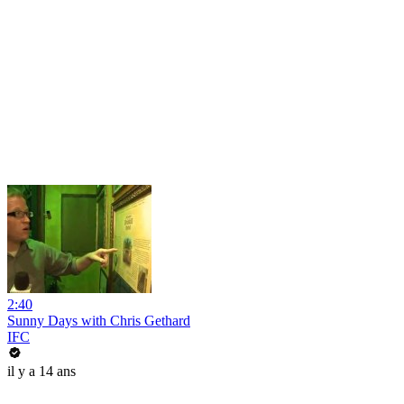
2:40
Sunny Days with Chris Gethard
IFC
il y a 14 ans