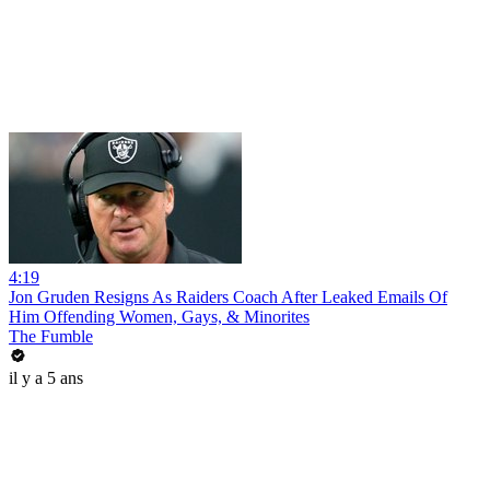
4:19
Jon Gruden Resigns As Raiders Coach After Leaked Emails Of
Him Offending Women, Gays, & Minorites
The Fumble
il y a 5 ans