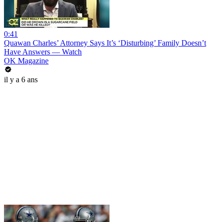
0:41
Quawan Charles’ Attorney Says It’s ‘Disturbing’ Family Doesn’t
Have Answers — Watch
OK Magazine
il y a 6 ans