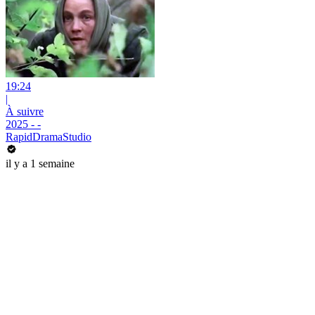
19:24
|
À suivre
2025 - -
RapidDramaStudio
il y a 1 semaine