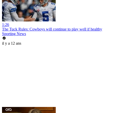
1:26
The Tuck Rules: Cowboys will continue to play well if healthy
Sporting News
il y a 12 ans