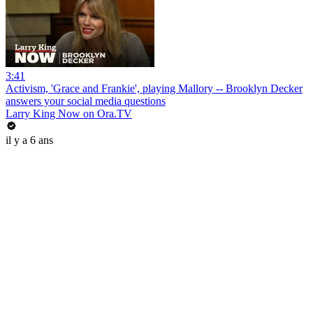
3:41
Activism, 'Grace and Frankie', playing Mallory -- Brooklyn Decker
answers your social media questions
Larry King Now on Ora.TV
il y a 6 ans