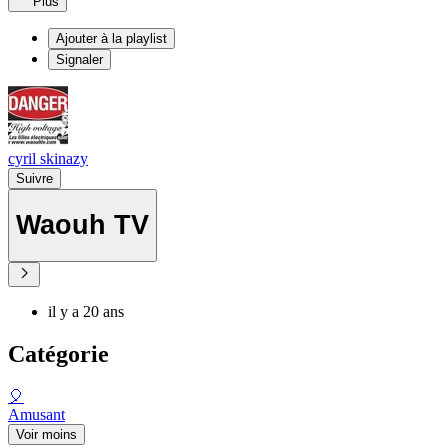
Plus
Ajouter à la playlist
Signaler
cyril skinazy
Suivre
Waouh TV
il y a 20 ans
Catégorie
🎈
Amusant
Voir moins