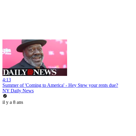
4:13
Summer of 'Coming to America' - Hey Stew your rents due?
NY Daily News
il y a 8 ans