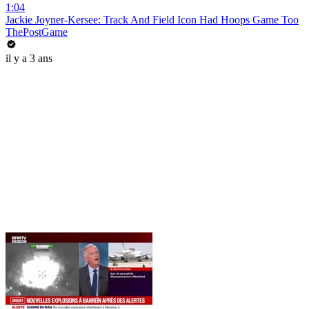
1:04
Jackie Joyner-Kersee: Track And Field Icon Had Hoops Game Too
ThePostGame
il y a 3 ans