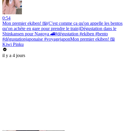
0:54
Mon premier ekiben! 🍱(C'est comme ça qu'on appelle les bentos
qu'on achète en gare pour prendre le train)Dégustation dans le
Shinkansen pour Nagoya 🚄#dégustation #ekiben #bento
#dégustationjaponaise #voyagejaponMon premier ekiben! 🍱
Kiwi Pinku
il y a 4 jours