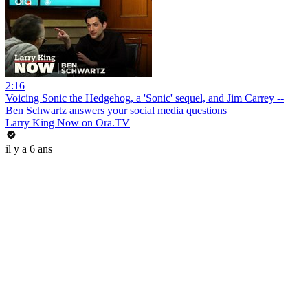
2:16
Voicing Sonic the Hedgehog, a 'Sonic' sequel, and Jim Carrey --
Ben Schwartz answers your social media questions
Larry King Now on Ora.TV
il y a 6 ans