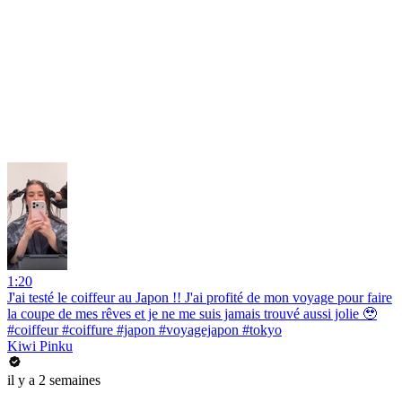
1:20
J'ai testé le coiffeur au Japon !! J'ai profité de mon voyage pour faire
la coupe de mes rêves et je ne me suis jamais trouvé aussi jolie 🥹
#coiffeur #coiffure #japon #voyagejapon #tokyo
Kiwi Pinku
il y a 2 semaines