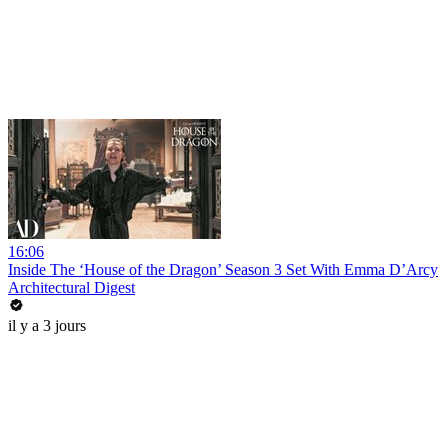
16:06
Inside The ‘House of the Dragon’ Season 3 Set With Emma D’Arcy
Architectural Digest
il y a 3 jours