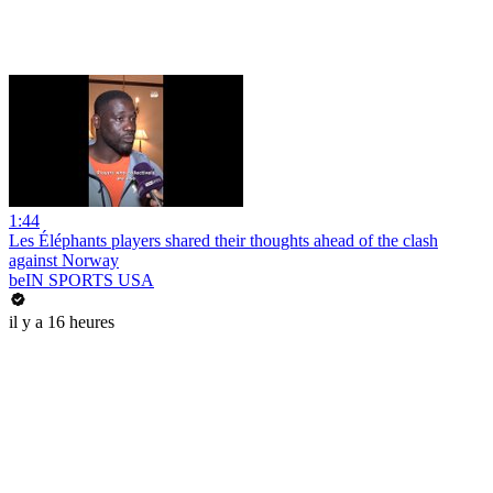
1:44
Les Éléphants players shared their thoughts ahead of the clash
against Norway
beIN SPORTS USA
il y a 16 heures