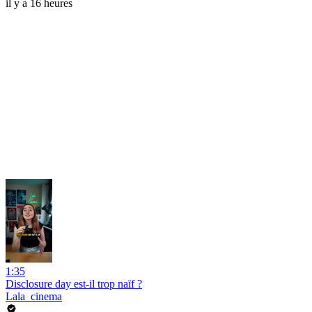
il y a 16 heures
1:35
Disclosure day est-il trop naïf ?
Lala_cinema