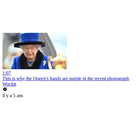
1:07
This is why the Queen's hands are purple in the recent photograph
Wochit
il y a 5 ans