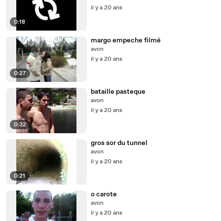
il y a 20 ans
0:18
margo empeche filmé
avon
il y a 20 ans
0:27
bataille pasteque
avon
il y a 20 ans
0:32
gros sor du tunnel
avon
il y a 20 ans
0:21
o carote
avon
il y a 20 ans