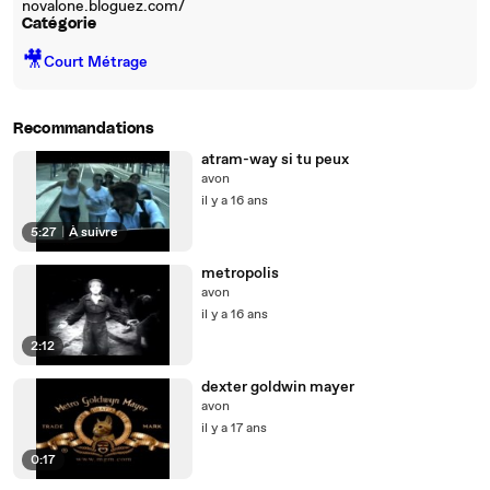
novalone.bloguez.com/
Catégorie
🎥
Court Métrage
Recommandations
atram-way si tu peux
avon
il y a 16 ans
5:27
|
À suivre
metropolis
avon
il y a 16 ans
2:12
dexter goldwin mayer
avon
il y a 17 ans
0:17