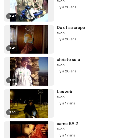
avon
il y a 20 ans
0:47
Do et sa crepe
avon
il y a 20 ans
0:49
christo solo
avon
il y a 20 ans
0:32
Les zob
avon
il y a 17 ans
0:59
carne BA 2
avon
il y a 17 ans