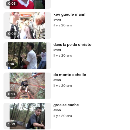
0:08
kev gueule manif
avon
il y a 20 ans
0:06
dans la po de christo
avon
il y a 20 ans
1:16
do monte echelle
avon
il y a 20 ans
0:13
gros se cache
avon
il y a 20 ans
1:00