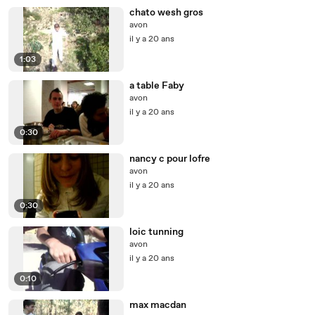
chato wesh gros
avon
il y a 20 ans
1:03
a table Faby
avon
il y a 20 ans
0:30
nancy c pour lofre
avon
il y a 20 ans
0:30
loic tunning
avon
il y a 20 ans
0:10
max macdan