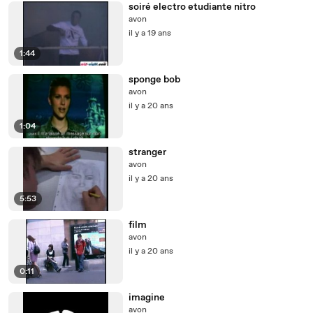
soiré electro etudiante nitro
avon
il y a 19 ans
1:44
sponge bob
avon
il y a 20 ans
1:04
stranger
avon
il y a 20 ans
5:53
film
avon
il y a 20 ans
0:11
imagine
avon