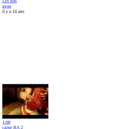
Les zob
avon
il y a 16 ans
1:08
carne BA 2