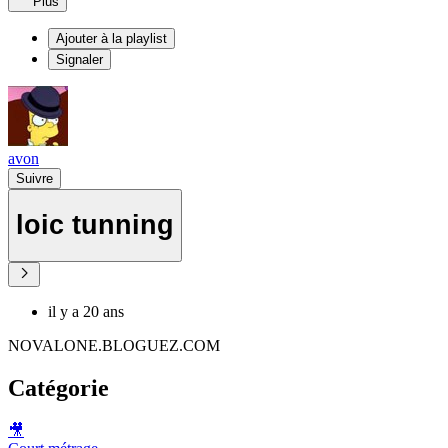
Plus
Ajouter à la playlist
Signaler
avon
Suivre
loic tunning
il y a 20 ans
NOVALONE.BLOGUEZ.COM
Catégorie
🎥