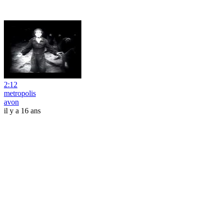
2:12
metropolis
avon
il y a 16 ans