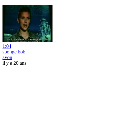
1:04
sponge bob
avon
il y a 20 ans