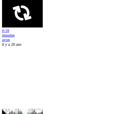
0:18
imagine
avon
il y a 20 ans