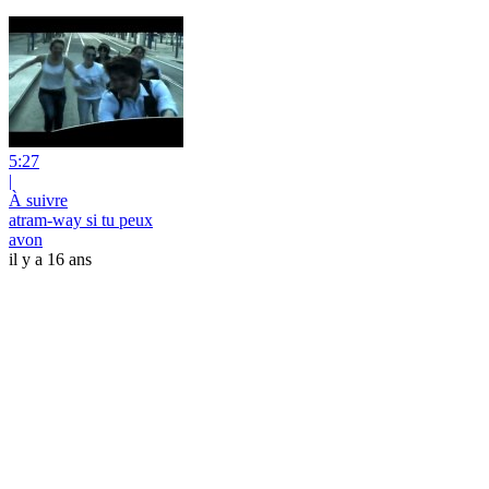
5:27
|
À suivre
atram-way si tu peux
avon
il y a 16 ans