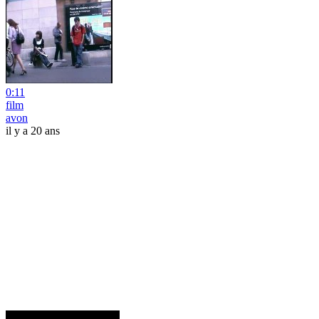
0:11
film
avon
il y a 20 ans