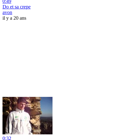
0:49
Do et sa crepe
avon
il y a 20 ans
0:32