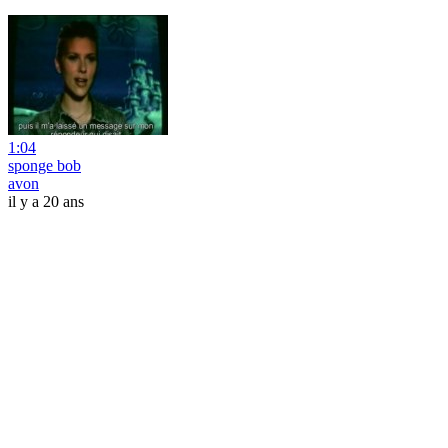
1:04
sponge bob
avon
il y a 20 ans