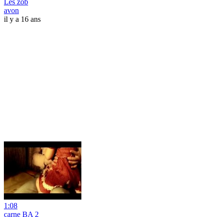
Les zob
avon
il y a 16 ans
1:08
carne BA 2