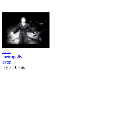
2:12
metropolis
avon
il y a 16 ans