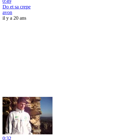
0:49
Do et sa crepe
avon
il y a 20 ans
0:32