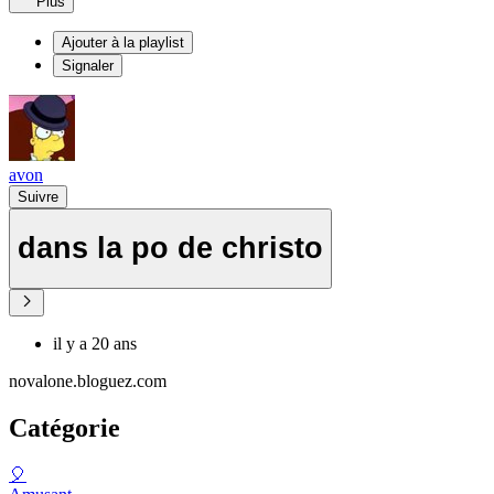
Plus
Ajouter à la playlist
Signaler
avon
Suivre
dans la po de christo
il y a 20 ans
novalone.bloguez.com
Catégorie
🎈