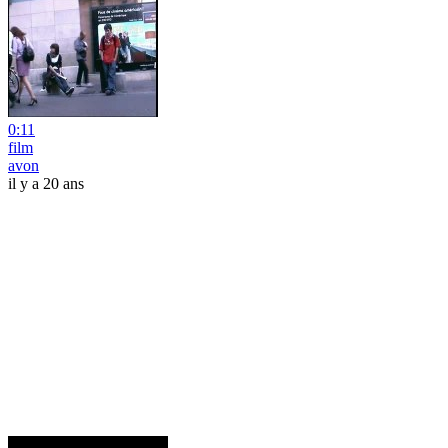
0:11
film
avon
il y a 20 ans