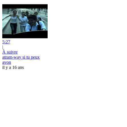
5:27
|
À suivre
atram-way si tu peux
avon
il y a 16 ans