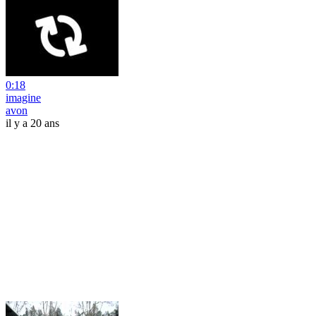
0:18
imagine
avon
il y a 20 ans