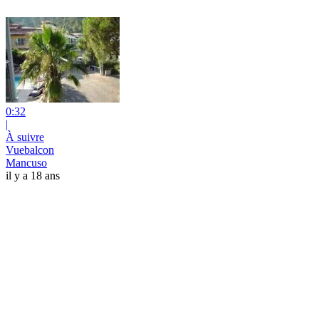
0:32
|
À suivre
Vuebalcon
Mancuso
il y a 18 ans