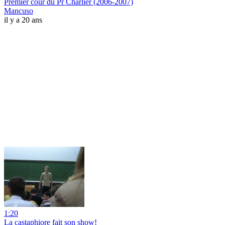
Premier cour du Pr Charlier (2006-2007)
Mancuso
il y a 20 ans
1:20
La castaphiore fait son show!