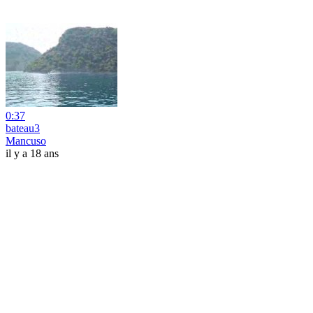
0:37
bateau3
Mancuso
il y a 18 ans