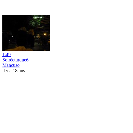
1:49
Soiréeturque6
Mancuso
il y a 18 ans