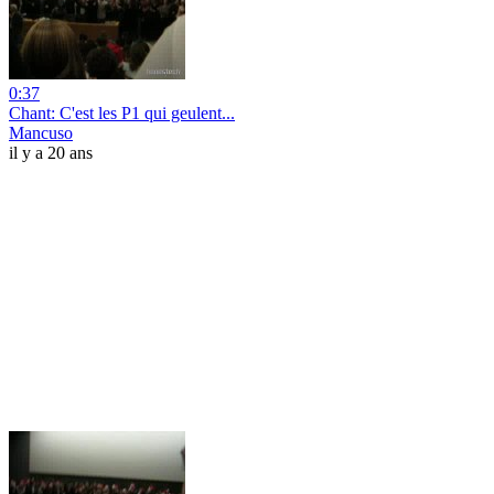
0:37
Chant: C'est les P1 qui geulent...
Mancuso
il y a 20 ans