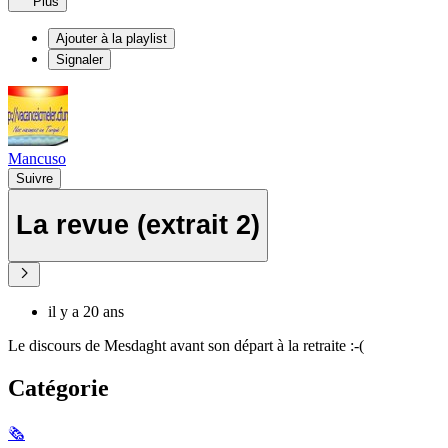
Plus
Ajouter à la playlist
Signaler
Mancuso
Suivre
La revue (extrait 2)
il y a 20 ans
Le discours de Mesdaght avant son départ à la retraite :-(
Catégorie
🗞