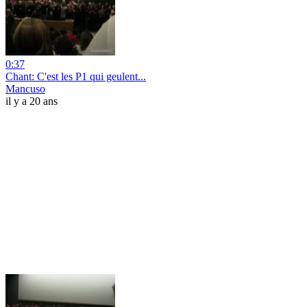
0:37
Chant: C'est les P1 qui geulent...
Mancuso
il y a 20 ans