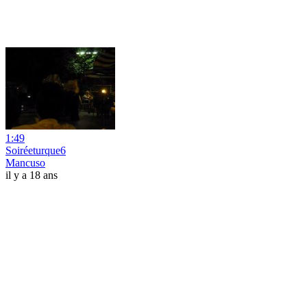
1:49
Soiréeturque6
Mancuso
il y a 18 ans