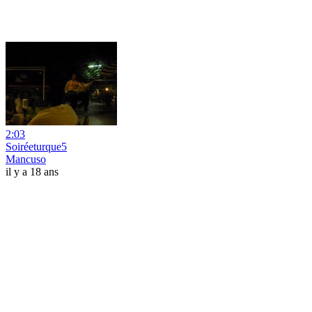
2:03
Soiréeturque5
Mancuso
il y a 18 ans