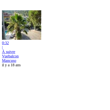
0:32
|
À suivre
Vuebalcon
Mancuso
il y a 18 ans