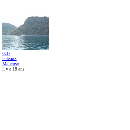
0:37
bateau3
Mancuso
il y a 18 ans