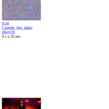
0:34
Cassette_ben_laden
ribery59
il y a 20 ans