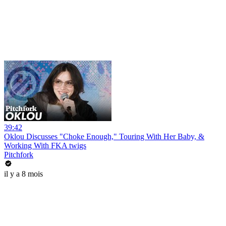
39:42
Oklou Discusses "Choke Enough," Touring With Her Baby, &
Working With FKA twigs
Pitchfork
il y a 8 mois