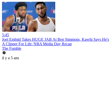
5:45
Joel Embiid Takes HUGE JAB At Ben Simmons, Kawhi Says He's
A Clipper For Life: NBA Media Day Recap
The Fumble
il y a 5 ans