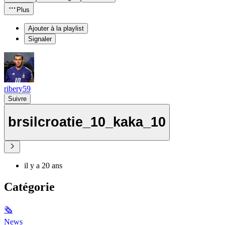
Plus
Ajouter à la playlist
Signaler
ribery59
Suivre
brsilcroatie_10_kaka_10
il y a 20 ans
Catégorie
🗞
News