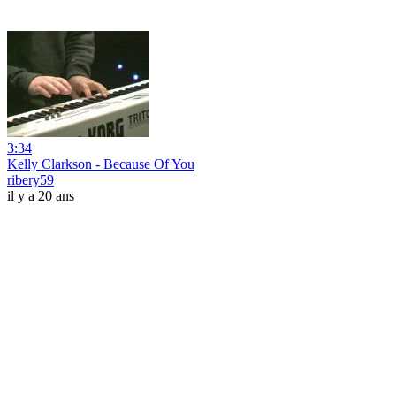
3:34
Kelly Clarkson - Because Of You
ribery59
il y a 20 ans