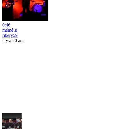
0:46
mémé si
ribery59
il y a 20 ans