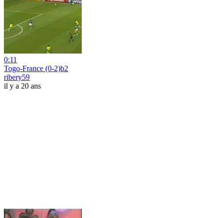
0:11
Togo-France (0-2)b2
ribery59
il y a 20 ans