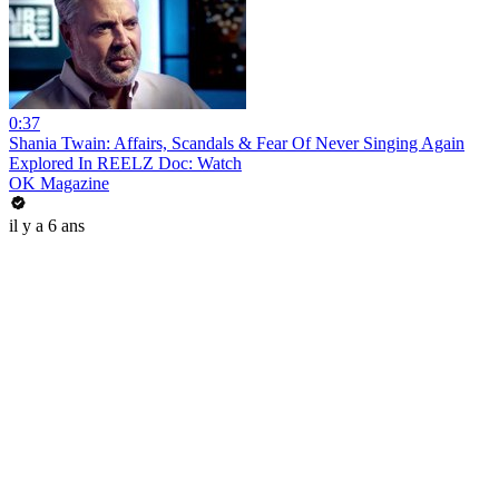
0:37
Shania Twain: Affairs, Scandals & Fear Of Never Singing Again
Explored In REELZ Doc: Watch
OK Magazine
il y a 6 ans