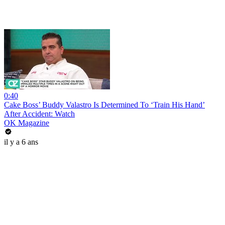
0:40
Cake Boss’ Buddy Valastro Is Determined To ‘Train His Hand’
After Accident: Watch
OK Magazine
il y a 6 ans