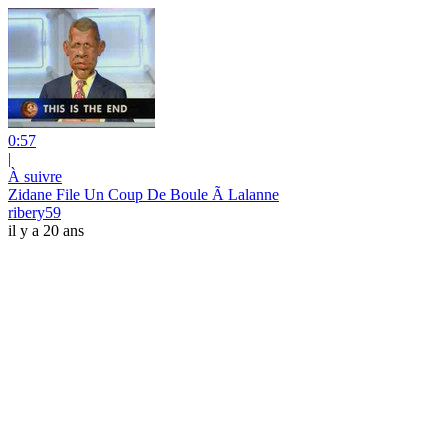
0:57
|
À suivre
Zidane File Un Coup De Boule Ã Lalanne
ribery59
il y a 20 ans