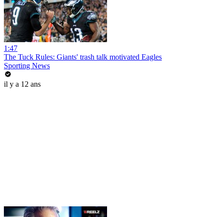
1:47
The Tuck Rules: Giants' trash talk motivated Eagles
Sporting News
il y a 12 ans