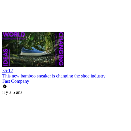
35:12
This new bamboo sneaker is changing the shoe industry
Fast Company
il y a 5 ans