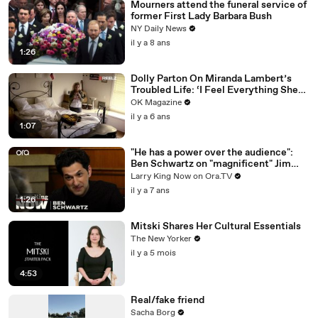
Mourners attend the funeral service of
former First Lady Barbara Bush
NY Daily News
il y a 8 ans
1:26
Dolly Parton On Miranda Lambert’s
Troubled Life: ‘I Feel Everything She
Writes’: Watch REELZ Doc
OK Magazine
il y a 6 ans
1:07
"He has a power over the audience":
Ben Schwartz on "magnificent" Jim
Carrey
Larry King Now on Ora.TV
il y a 7 ans
1:26
Mitski Shares Her Cultural Essentials
The New Yorker
il y a 5 mois
4:53
Real/fake friend
Sacha Borg