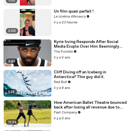
1:03
Un film quasi parfait !
Le cinéma d'Amaury
il y a 23 heures
2:00
Kyrie Irving Responds After Social
Media Erupts Over Him Seemingly
Coming Out As An Anti-Masker
The Fumble
il y a 5 ans
2:58
Cliff Diving off an Iceberg in
Antarctica? This guy did it.
Red Bull
il y a 8 ans
1:28
How American Ballet Theatre bounced
back after losing all revenue due to
COVID
Fast Company
il y a 5 ans
11:34