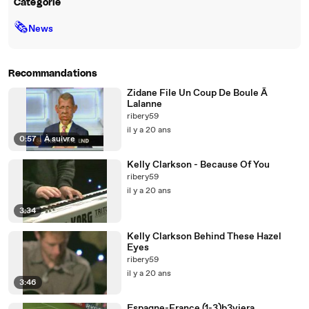
Catégorie
🗞
News
Recommandations
Zidane File Un Coup De Boule Ã
Lalanne
ribery59
il y a 20 ans
0:57
|
À suivre
Kelly Clarkson - Because Of You
ribery59
il y a 20 ans
3:34
Kelly Clarkson Behind These Hazel
Eyes
ribery59
il y a 20 ans
3:46
Espagne-France (1-3)b3viera