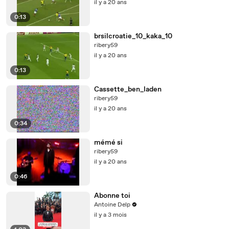
il y a 20 ans
0:13
brsilcroatie_10_kaka_10
ribery59
il y a 20 ans
0:13
Cassette_ben_laden
ribery59
il y a 20 ans
0:34
mémé si
ribery59
il y a 20 ans
0:46
Abonne toi
Antoine Delp
il y a 3 mois