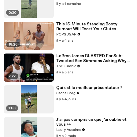
il y a 1 semaine
0:30
This 15-Minute Standing Booty
Burnout Will Toast Your Glutes
POPSUGAR
il y a 4 ans
18:26
LeBron James BLASTED For Sub-
Tweeted Ben Simmons Asking Why
Players Practice Moves They NEVER
The Fumble
Use
il y a 5 ans
2:27
Qui est le meilleur présentateur ?
Sacha Borg
il y a 4 jours
1:03
J’ai pas compris ce que j’ai oublié et
vous 👀
Laury Aucalme
il y a 2 mois