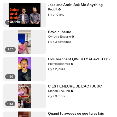
Jake and Amir: Ask Me Anything
Reddit
il y a 10 ans
7:41
Savoir l’heure
Cynthia Enparle
il y a 3 semaines
2:23
D'où viennent QWERTY et AZERTY ?
Pierrespectives
il y a 2 jours
1:56
C'EST L'HEURE DE L'ACTUUUC
Manon Leculnu
il y a 3 mois
1:32
Quand tu avoues ce que tu as fais