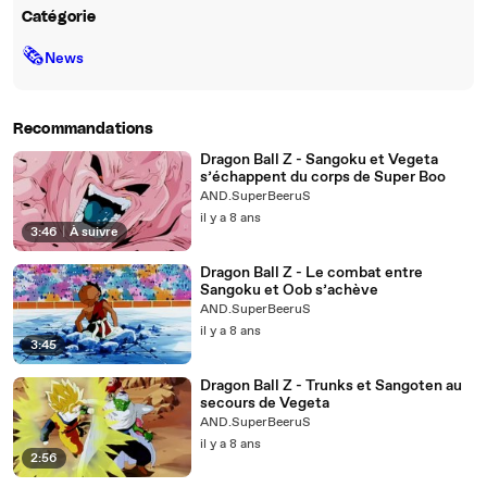
Catégorie
🗞
News
Recommandations
Dragon Ball Z - Sangoku et Vegeta
s’échappent du corps de Super Boo
AND.SuperBeeruS
il y a 8 ans
3:46
|
À suivre
Dragon Ball Z - Le combat entre
Sangoku et Oob s’achève
AND.SuperBeeruS
il y a 8 ans
3:45
Dragon Ball Z - Trunks et Sangoten au
secours de Vegeta
AND.SuperBeeruS
il y a 8 ans
2:56