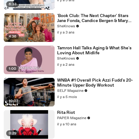
il y a 3 ans
6:33
'Book Club: The Next Chapter' Stars
Jane Fonda, Candice Bergen & Mary
Steenburgen Reveal Who They’d Go to
SheKnows
Jail With
il y a 3 ans
4:36
Tamron Hall Talks Aging & What She's
Loving About Midlife
SheKnows
il y a 2 ans
1:00
WNBA #1 Overall Pick Azzi Fudd's 20-
Minute Upper Body Workout
SELF Magazine
il y a 5 mois
10:07
Rita Riot
PAPER Magazine
il y a 10 ans
0:29