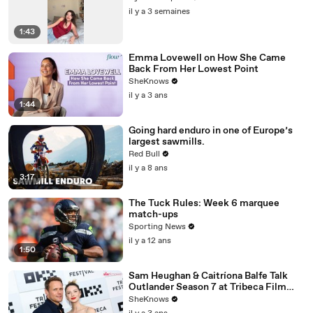
il y a 3 semaines
1:43
Emma Lovewell on How She Came
Back From Her Lowest Point
SheKnows
il y a 3 ans
1:44
Going hard enduro in one of Europe’s
largest sawmills.
Red Bull
il y a 8 ans
3:17
The Tuck Rules: Week 6 marquee
match-ups
Sporting News
il y a 12 ans
1:50
Sam Heughan & Caitríona Balfe Talk
Outlander Season 7 at Tribeca Film
Festival Premiere
SheKnows