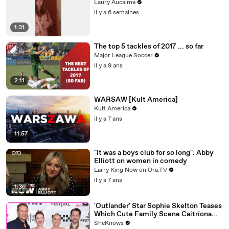
Laury Aucalme
il y a 6 semaines
1:31
The top 5 tackles of 2017 ... so far
Major League Soccer
il y a 9 ans
2:11
WARSAW [Kult America]
Kult America
il y a 7 ans
11:57
"It was a boys club for so long": Abby
Elliott on women in comedy
Larry King Now on Ora.TV
il y a 7 ans
1:36
'Outlander' Star Sophie Skelton Teases
Which Cute Family Scene Caitríona
Balfe Directed & Gives the Ultimate
SheKnows