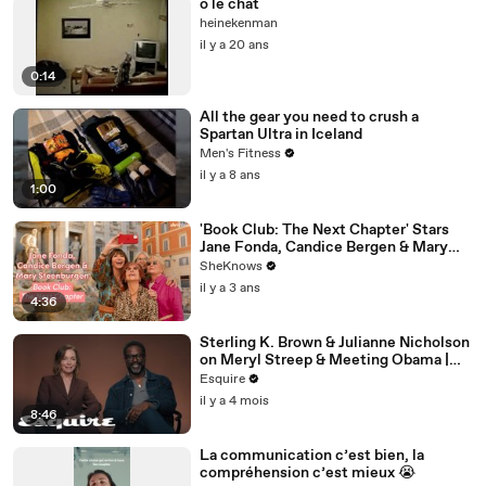
o le chat
heinekenman
il y a 20 ans
0:14
All the gear you need to crush a
Spartan Ultra in Iceland
Men's Fitness
il y a 8 ans
1:00
'Book Club: The Next Chapter' Stars
Jane Fonda, Candice Bergen & Mary
Steenburgen Reveal Who They’d Go to
SheKnows
Jail With
il y a 3 ans
4:36
Sterling K. Brown & Julianne Nicholson
on Meryl Streep & Meeting Obama |
Inquiring Minds | Esquire
Esquire
il y a 4 mois
8:46
La communication c’est bien, la
compréhension c’est mieux 😭