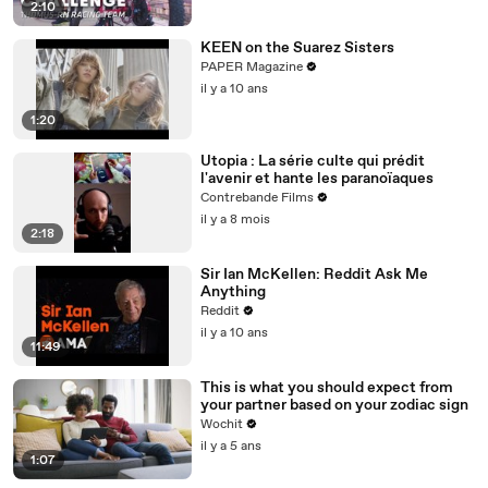
2:10
KEEN on the Suarez Sisters
PAPER Magazine
il y a 10 ans
1:20
Utopia : La série culte qui prédit
l'avenir et hante les paranoïaques
Contrebande Films
il y a 8 mois
2:18
Sir Ian McKellen: Reddit Ask Me
Anything
Reddit
il y a 10 ans
11:49
This is what you should expect from
your partner based on your zodiac sign
Wochit
il y a 5 ans
1:07