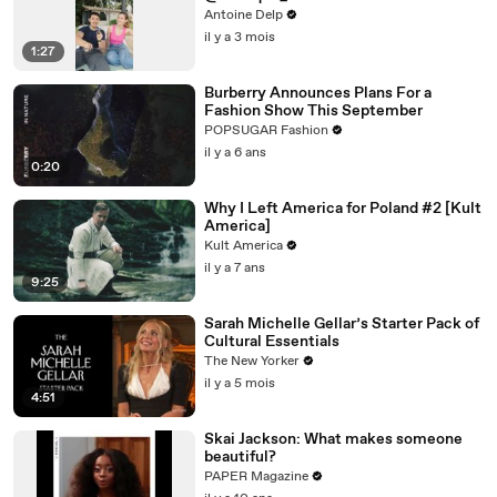
Antoine Delp
il y a 3 mois
1:27
Burberry Announces Plans For a
Fashion Show This September
POPSUGAR Fashion
il y a 6 ans
0:20
Why I Left America for Poland #2 [Kult
America]
Kult America
il y a 7 ans
9:25
Sarah Michelle Gellar’s Starter Pack of
Cultural Essentials
The New Yorker
il y a 5 mois
4:51
Skai Jackson: What makes someone
beautiful?
PAPER Magazine