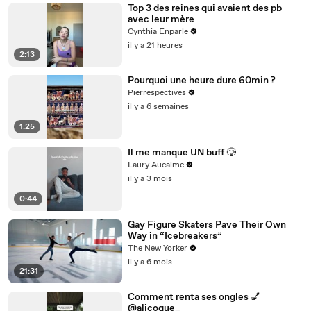
Top 3 des reines qui avaient des pb
avec leur mère
Cynthia Enparle
il y a 21 heures
2:13
Pourquoi une heure dure 60min ?
Pierrespectives
il y a 6 semaines
1:25
Il me manque UN buff 🥲
Laury Aucalme
il y a 3 mois
0:44
Gay Figure Skaters Pave Their Own
Way in “Icebreakers”
The New Yorker
il y a 6 mois
21:31
Comment renta ses ongles 💅
@alicoque_