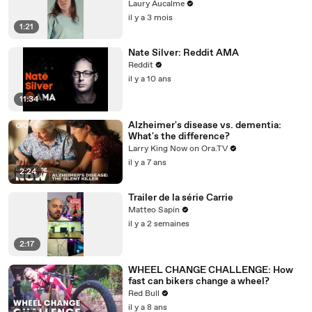
Laury Aucalme
il y a 3 mois
1:21
Nate Silver: Reddit AMA
Reddit
il y a 10 ans
11:34
Alzheimer's disease vs. dementia:
What's the difference?
Larry King Now on Ora.TV
il y a 7 ans
2:24
Trailer de la série Carrie
Matteo Sapin
il y a 2 semaines
2:17
WHEEL CHANGE CHALLENGE: How
fast can bikers change a wheel?
Red Bull
il y a 8 ans