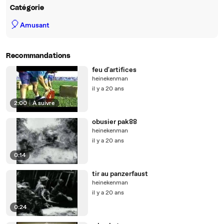
Catégorie
🎈
Amusant
Recommandations
feu d'artifices
heinekenman
il y a 20 ans
2:00
|
À suivre
obusier pak88
heinekenman
il y a 20 ans
0:14
tir au panzerfaust
heinekenman
il y a 20 ans
0:24