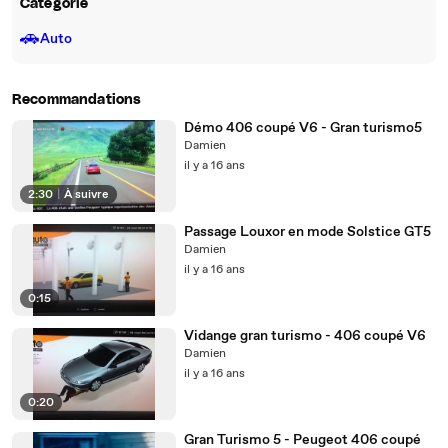
Catégorie
🚗
Auto
Recommandations
Démo 406 coupé V6 - Gran turismo5
Damien
il y a 16 ans
2:30
|
À suivre
Passage Louxor en mode Solstice GT5
Damien
il y a 16 ans
0:15
Vidange gran turismo - 406 coupé V6
Damien
il y a 16 ans
0:20
Gran Turismo 5 - Peugeot 406 coupé