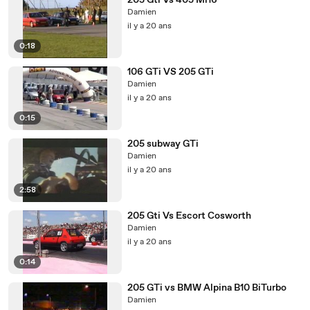
205 Gti Vs 405 Mi16
Damien
il y a 20 ans
0:18
106 GTi VS 205 GTi
Damien
il y a 20 ans
0:15
205 subway GTi
Damien
il y a 20 ans
2:58
205 Gti Vs Escort Cosworth
Damien
il y a 20 ans
0:14
205 GTi vs BMW Alpina B10 BiTurbo
Damien