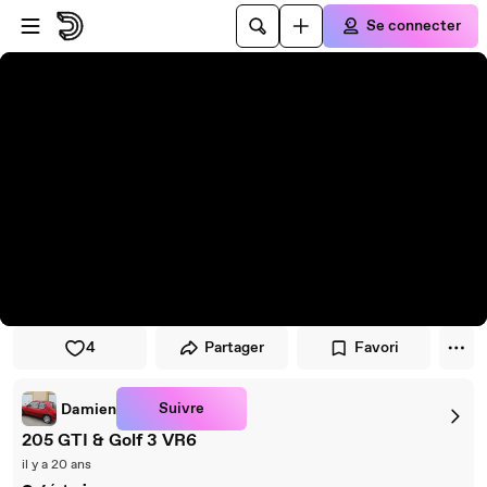
Passer au player
Passer au contenu principal
Se connecter
4
Partager
Favori
Suivre
Damien
205 GTI & Golf 3 VR6
il y a 20 ans