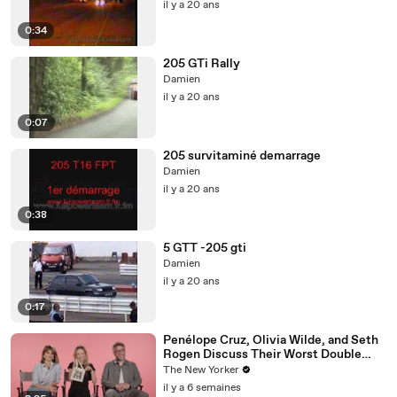
il y a 20 ans
0:34
205 GTi Rally
Damien
il y a 20 ans
0:07
205 survitaminé demarrage
Damien
il y a 20 ans
0:38
5 GTT -205 gti
Damien
il y a 20 ans
0:17
Penélope Cruz, Olivia Wilde, and Seth
Rogen Discuss Their Worst Double
Dates | The Mini Interview
The New Yorker
il y a 6 semaines