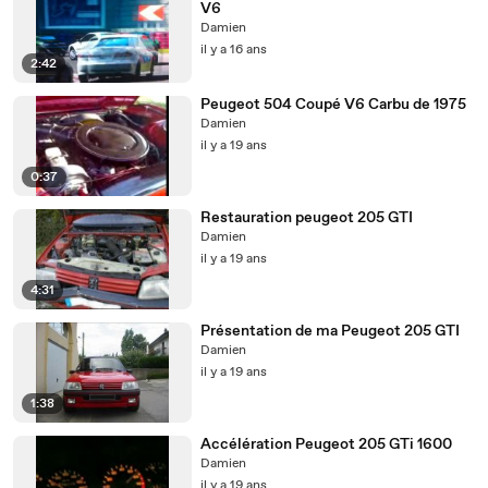
V6
Damien
il y a 16 ans
2:42
Peugeot 504 Coupé V6 Carbu de 1975
Damien
il y a 19 ans
0:37
Restauration peugeot 205 GTI
Damien
il y a 19 ans
4:31
Présentation de ma Peugeot 205 GTI
Damien
il y a 19 ans
1:38
Accélération Peugeot 205 GTi 1600
Damien
il y a 19 ans