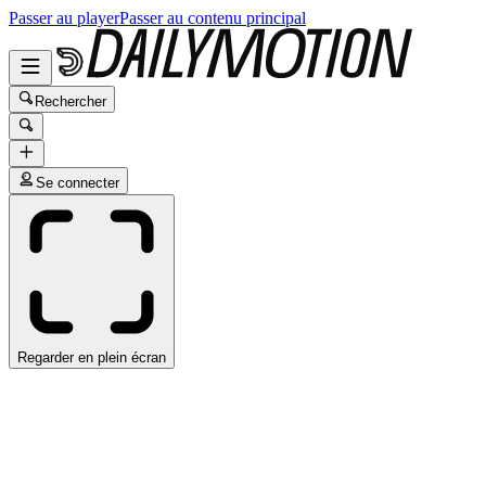
Passer au player
Passer au contenu principal
Rechercher
Se connecter
Regarder en plein écran