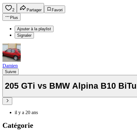
2
Partager
Favori
Plus
Ajouter à la playlist
Signaler
Damien
Suivre
205 GTi vs BMW Alpina B10 BiT
il y a 20 ans
Catégorie