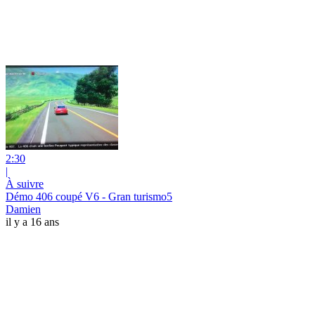
2:30
|
À suivre
Démo 406 coupé V6 - Gran turismo5
Damien
il y a 16 ans