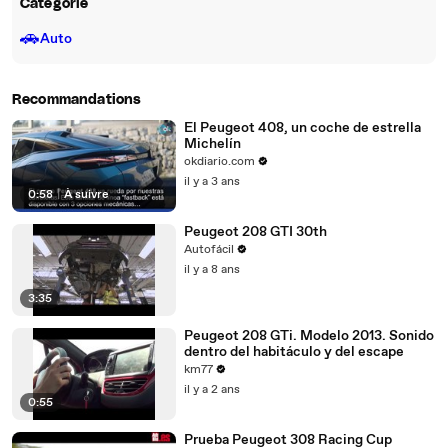
Catégorie
🚗
Auto
Recommandations
El Peugeot 408, un coche de estrella
Michelín
okdiario.com
il y a 3 ans
0:58
|
À suivre
Peugeot 208 GTI 30th
Autofácil
il y a 8 ans
3:35
Peugeot 208 GTi. Modelo 2013. Sonido
dentro del habitáculo y del escape
km77
il y a 2 ans
0:55
Prueba Peugeot 308 Racing Cup