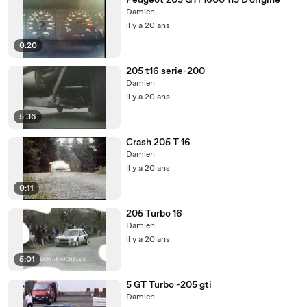
Peugeot 205 GTi 1600 115 D'origine
Damien
il y a 20 ans
0:20
205 t16 serie-200
Damien
il y a 20 ans
5:36
Crash 205 T 16
Damien
il y a 20 ans
0:11
205 Turbo 16
Damien
il y a 20 ans
5:01
5 GT Turbo -205 gti
Damien