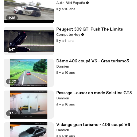
Auto Bild España
il y a 10 ans
1:35
Peugeot 308 GTi Push The Limits
ComputerHoy
il y a 11 ans
1:47
Démo 406 coupé V6 - Gran turismo5
Damien
il y a 16 ans
2:30
Passage Louxor en mode Solstice GT5
Damien
il y a 16 ans
0:15
Vidange gran turismo - 406 coupé V6
Damien
il y a 16 ans