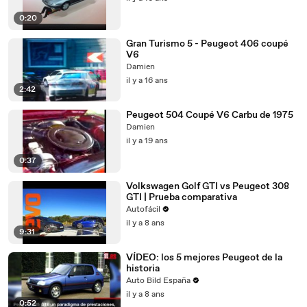
0:20
Gran Turismo 5 - Peugeot 406 coupé
V6
Damien
il y a 16 ans
2:42
Peugeot 504 Coupé V6 Carbu de 1975
Damien
il y a 19 ans
0:37
Volkswagen Golf GTI vs Peugeot 308
GTI | Prueba comparativa
Autofácil
il y a 8 ans
9:31
VÍDEO: los 5 mejores Peugeot de la
historia
Auto Bild España
il y a 8 ans
0:52