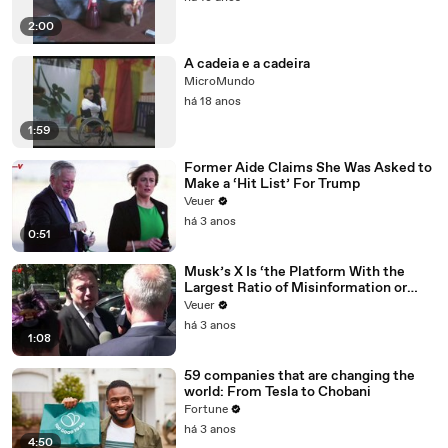
2:00
A cadeia e a cadeira
MicroMundo
há 18 anos
1:59
Former Aide Claims She Was Asked to
Make a ‘Hit List’ For Trump
Veuer
há 3 anos
0:51
Musk’s X Is ‘the Platform With the
Largest Ratio of Misinformation or
Disinformation’ Amongst All Social
Veuer
Media Platforms
há 3 anos
1:08
59 companies that are changing the
world: From Tesla to Chobani
Fortune
há 3 anos
4:50