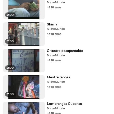
MicroMundo
há 18 anos
2:00
Shima
MicroMundo
há 18 anos
2:00
O teatro desaparecido
MicroMundo
há 18 anos
2:00
Mestre raposa
MicroMundo
há 18 anos
2:00
Lembranças Cubanas
MicroMundo
há 18 anos