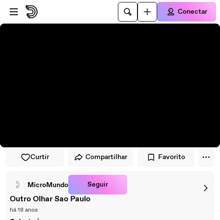
Pular para o player
Ir para o conteúdo principal
Conectar
Curtir
Compartilhar
Favorito
Seguir
MicroMundo
Outro Olhar Sao Paulo
há 18 anos