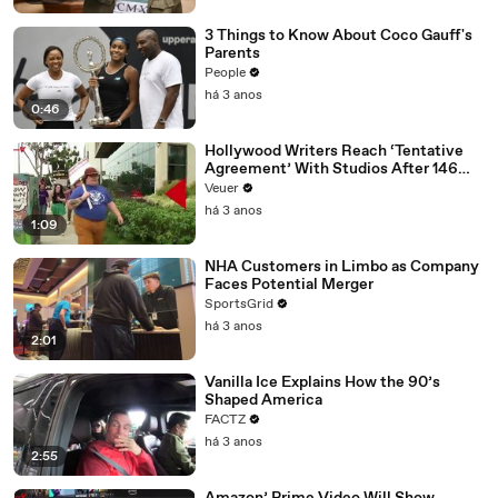
3 Things to Know About Coco Gauff's
Parents
People
há 3 anos
0:46
Hollywood Writers Reach ‘Tentative
Agreement’ With Studios After 146
Day Strike
Veuer
há 3 anos
1:09
NHA Customers in Limbo as Company
Faces Potential Merger
SportsGrid
há 3 anos
2:01
Vanilla Ice Explains How the 90’s
Shaped America
FACTZ
há 3 anos
2:55