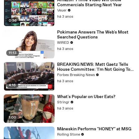
Amazon’ Prime Video Will Show
Commercials Starting Next Year
Veuer
há 3 anos
0:36
Pokimane Answers The Web's Most
Searched Questions
WIRED
há 3 anos
11:13
BREAKING NEWS: Matt Gaetz Tells
House Committee: 'I'm Not Going To
Vote For A Continuing Resolution'
Forbes Breaking News
há 3 anos
4:16
What's Popular on Uber Eats?
Stringr
há 3 anos
1:00
Måneskin Performs "HONEY" at MSG
Rolling Stone