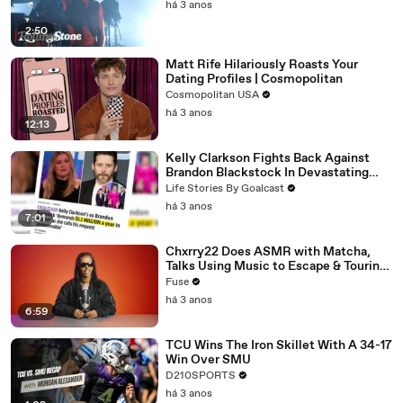
há 3 anos
2:50
Matt Rife Hilariously Roasts Your
Dating Profiles | Cosmopolitan
Cosmopolitan USA
há 3 anos
12:13
Kelly Clarkson Fights Back Against
Brandon Blackstock In Devastating
Divorce Battle
Life Stories By Goalcast
há 3 anos
7:01
Chxrry22 Does ASMR with Matcha,
Talks Using Music to Escape & Touring
with The Weeknd
Fuse
há 3 anos
6:59
TCU Wins The Iron Skillet With A 34-17
Win Over SMU
D210SPORTS
há 3 anos