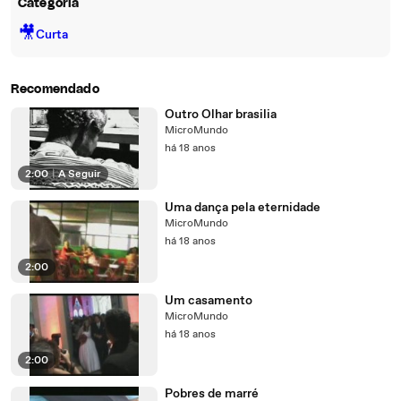
Categoria
🎥
Curta
Recomendado
Outro Olhar brasilia
MicroMundo
há 18 anos
2:00
|
A Seguir
Uma dança pela eternidade
MicroMundo
há 18 anos
2:00
Um casamento
MicroMundo
há 18 anos
2:00
Pobres de marré