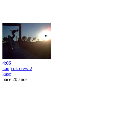
4:06
kanji pk crew 2
kase
hace 20 años