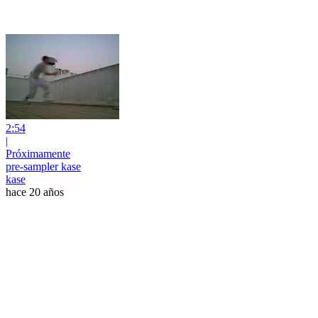
2:54
|
Próximamente
pre-sampler kase
kase
hace 20 años