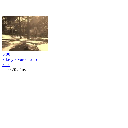
5:00
kike y alvaro_1año
kase
hace 20 años