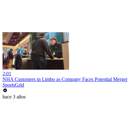
2:01
NHA Customers in Limbo as Company Faces Potential Merger
SportsGrid
hace 3 años