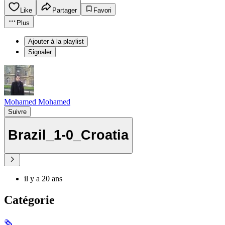
Like
Partager
Favori
Plus
Ajouter à la playlist
Signaler
Mohamed Mohamed
Suivre
Brazil_1-0_Croatia
il y a 20 ans
Catégorie
🗞