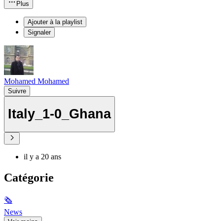
Plus
Ajouter à la playlist
Signaler
Mohamed Mohamed
Suivre
Italy_1-0_Ghana
il y a 20 ans
Catégorie
🗞
News