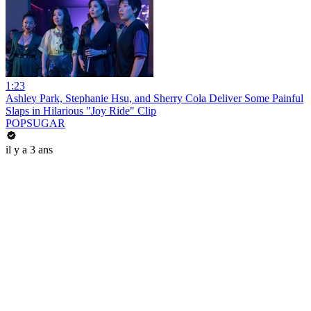
1:23
Ashley Park, Stephanie Hsu, and Sherry Cola Deliver Some Painful
Slaps in Hilarious "Joy Ride" Clip
POPSUGAR
il y a 3 ans