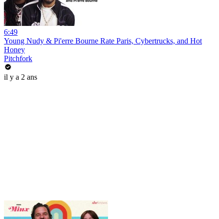
6:49
Young Nudy & Pi'erre Bourne Rate Paris, Cybertrucks, and Hot
Honey
Pitchfork
il y a 2 ans