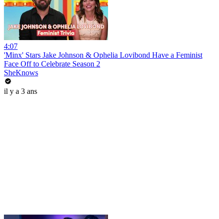
4:07
'Minx' Stars Jake Johnson & Ophelia Lovibond Have a Feminist
Face Off to Celebrate Season 2
SheKnows
il y a 3 ans