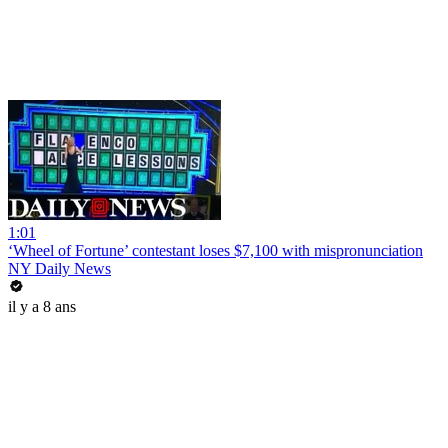
1:01
‘Wheel of Fortune’ contestant loses $7,100 with mispronunciation
NY Daily News
il y a 8 ans