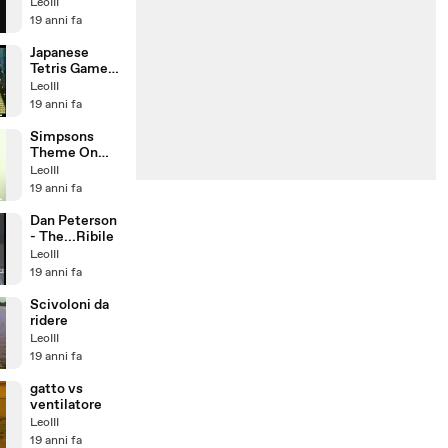
LeoIII
19 anni fa
Japanese
Tetris Game
Show
LeoIII
19 anni fa
Simpsons
Theme On
Two Guitars
LeoIII
19 anni fa
Dan Peterson
- The...Ribile
LeoIII
19 anni fa
Scivoloni da
ridere
LeoIII
19 anni fa
gatto vs
ventilatore
LeoIII
19 anni fa