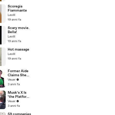
Scoregia
Fiammante
LeoIII
19 anni fa
Scary movie.
Bella!
LeoIII
19 anni fa
Hot massage
LeoIII
19 anni fa
Former Aide
Claims She
Was Asked to
Veuer
Make a ‘Hit
3 anni fa
List’ For
Trump
Musk’s X Is
‘the Platform
With the
Veuer
Largest Ratio
3 anni fa
of
Misinformatio
59 companies