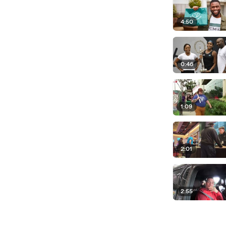
4:50
0:46
1:09
2:01
2:55