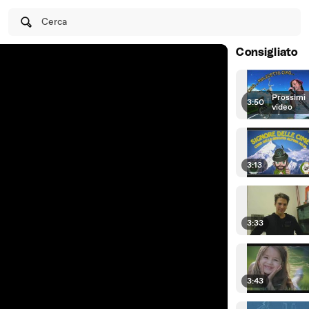
Cerca
Consigliato
Prossimi
3:50
|
video
3:13
3:33
3:43