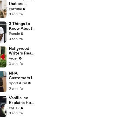
n or
that are
Disinformatio
changing the
Fortune
n’ Amongst
world: From
3 anni fa
All Social
Tesla to
Media
Chobani
3 Things to
Platforms
Know About
Coco Gauff's
People
Parents
3 anni fa
Hollywood
Writers Reach
‘Tentative
Veuer
Agreement’
3 anni fa
With Studios
After 146 Day
NHA
Strike
Customers in
Limbo as
SportsGrid
Company
3 anni fa
Faces
Potential
Vanilla Ice
Merger
Explains How
the 90’s
FACTZ
Shaped
3 anni fa
America