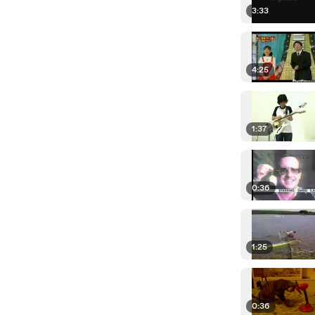
3:33
4:25
1:37
0:36
1:25
0:36