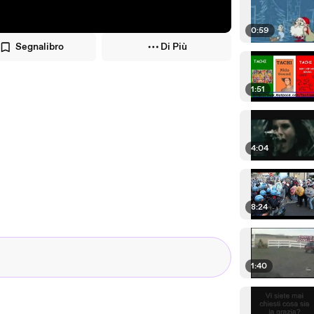
0:59
Segnalibro
Di Più
1:51
4:04
8:24
1:40