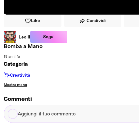
Like
Condividi
Segui
LeoIII
Bomba a Mano
18 anni fa
Categoria
🦄
Creatività
Mostra meno
Commenti
Aggiungi
il
tuo
commento