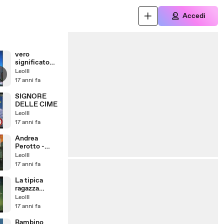
Accedi
vero
significato
della canzone
LeoIII
maledetto
17 anni fa
ciao della
nannini
SIGNORE
DELLE CIME
LeoIII
17 anni fa
Andrea
Perotto -
Sogno Libero
LeoIII
17 anni fa
La tipica
ragazza
italiana
LeoIII
17 anni fa
Bambino