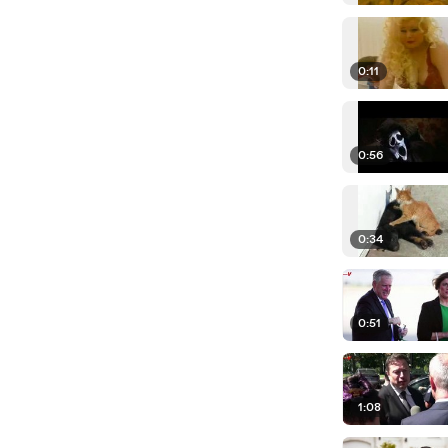
0:11
0:56
0:34
0:51
1:08