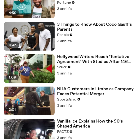
Fortune
3 anni fa
4:50
3 Things to Know About Coco Gauff's
Parents
People
3 anni fa
0:46
Hollywood Writers Reach ‘Tentative
Agreement’ With Studios After 146
Day Strike
Veuer
3 anni fa
1:09
NHA Customers in Limbo as Company
Faces Potential Merger
SportsGrid
3 anni fa
2:01
Vanilla Ice Explains How the 90’s
Shaped America
FACTZ
3 anni fa