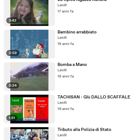
LeoIII
17 anni fa
3:43
Bambino arrabbiato
LeoIII
18 anni fa
0:59
Bomba a Mano
LeoIII
18 anni fa
0:24
TACHISAN - GIù DALLO SCAFFALE
LeoIII
19 anni fa
1:51
Tributo alla Polizia di Stato
LeoIII