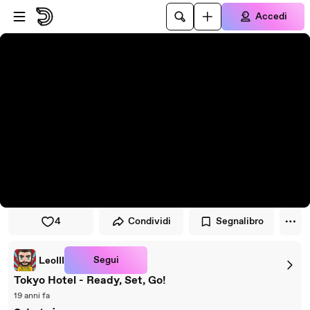
Vai al lettore
Passa al contenuto principale
Accedi
4
Condividi
Segnalibro
Segui
LeoIII
Tokyo Hotel - Ready, Set, Go!
19 anni fa