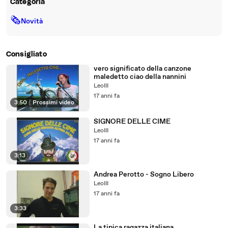
Categoria
🗞
Novità
Consigliato
vero significato della canzone
maledetto ciao della nannini
LeoIII
17 anni fa
3:50
|
Prossimi video
SIGNORE DELLE CIME
LeoIII
17 anni fa
3:13
Andrea Perotto - Sogno Libero
LeoIII
17 anni fa
3:33
La tipica ragazza italiana