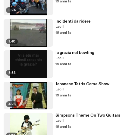
19 anni fa
8:24
Incidenti da ridere
LeoIII
19 anni fa
1:40
la grazia nel bowling
LeoIII
19 anni fa
3:33
Japanese Tetris Game Show
LeoIII
19 anni fa
4:25
Simpsons Theme On Two Guitars
LeoIII
19 anni fa