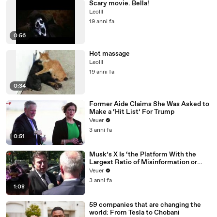
Scary movie. Bella!
LeoIII
19 anni fa
0:56
Hot massage
LeoIII
19 anni fa
0:34
Former Aide Claims She Was Asked to
Make a ‘Hit List’ For Trump
Veuer
3 anni fa
0:51
Musk’s X Is ‘the Platform With the
Largest Ratio of Misinformation or
Disinformation’ Amongst All Social
Veuer
Media Platforms
3 anni fa
1:08
59 companies that are changing the
world: From Tesla to Chobani