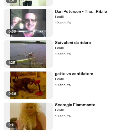
1:37
Dan Peterson - The...Ribile
LeoIII
19 anni fa
0:36
Scivoloni da ridere
LeoIII
19 anni fa
1:25
gatto vs ventilatore
LeoIII
19 anni fa
0:36
Scoregia Fiammante
LeoIII
19 anni fa
0:11