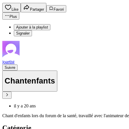
Like
Partager
Favori
Plus
Ajouter à la playlist
Signaler
joartist
Suivre
Chantenfants
il y a 20 ans
Chant d'enfants lors du forum de la santé, travaillé avec l'animateur d
Catégorie