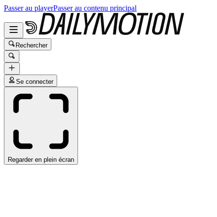
Passer au player
Passer au contenu principal
Rechercher
Se connecter
Regarder en plein écran