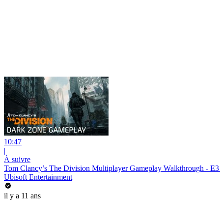
10:47
|
À suivre
Tom Clancy’s The Division Multiplayer Gameplay Walkthrough - E3
Ubisoft Entertainment
il y a 11 ans