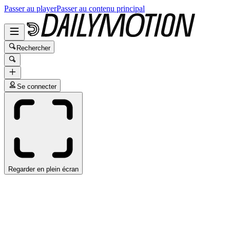
Passer au player
Passer au contenu principal
Rechercher
Se connecter
Regarder en plein écran