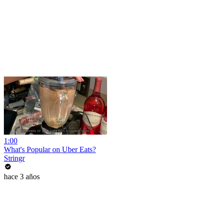
1:00
What's Popular on Uber Eats?
Stringr
hace 3 años