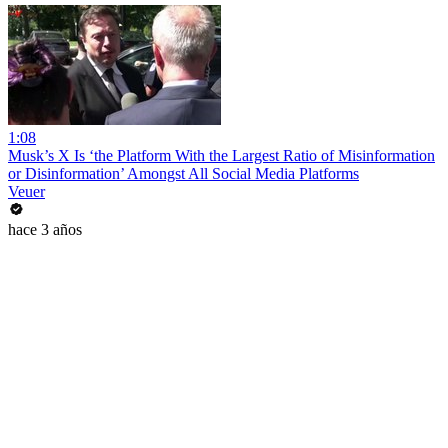
1:08
Musk’s X Is ‘the Platform With the Largest Ratio of Misinformation
or Disinformation’ Amongst All Social Media Platforms
Veuer
hace 3 años