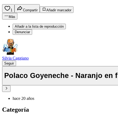
1
Compartir
Añadir marcador
Más
Añadir a la lista de reproducción
Denunciar
Silvia Caggiano
Seguir
Polaco Goyeneche - Naranjo en f
hace 20 años
Categoría