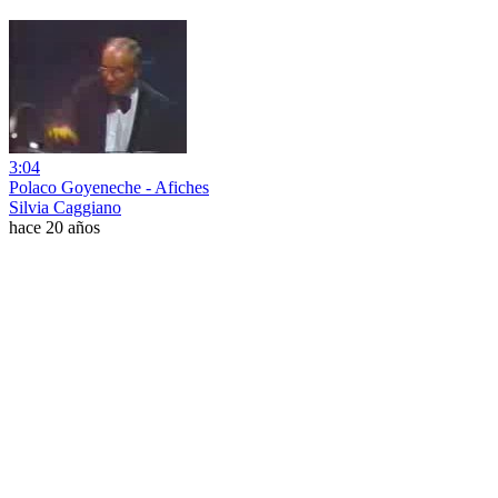
3:04
Polaco Goyeneche - Afiches
Silvia Caggiano
hace 20 años