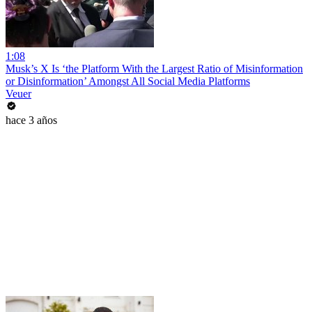
1:08
Musk’s X Is ‘the Platform With the Largest Ratio of Misinformation
or Disinformation’ Amongst All Social Media Platforms
Veuer
hace 3 años