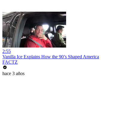
2:55
Vanilla Ice Explains How the 90’s Shaped America
FACTZ
hace 3 años