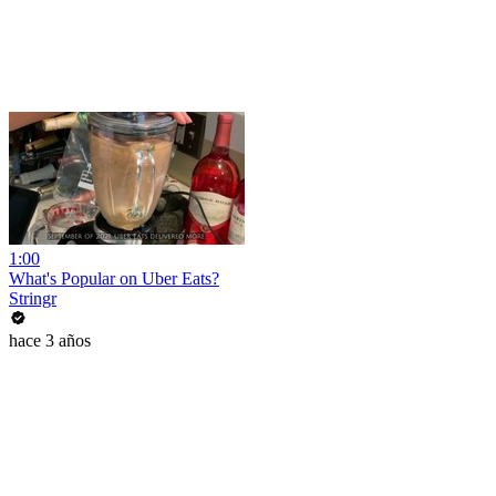
1:00
What's Popular on Uber Eats?
Stringr
hace 3 años