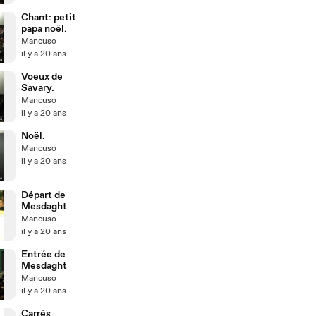
Chant: petit
papa noël.
Mancuso
il y a 20 ans
Voeux de
Savary.
Mancuso
il y a 20 ans
Noël.
Mancuso
il y a 20 ans
Départ de
Mesdaght
Mancuso
il y a 20 ans
Entrée de
Mesdaght
Mancuso
il y a 20 ans
Carrés