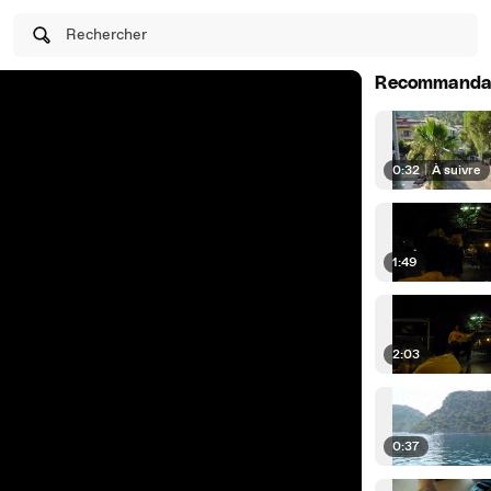
Rechercher
Recommanda
0:32
|
À suivre
1:49
2:03
0:37