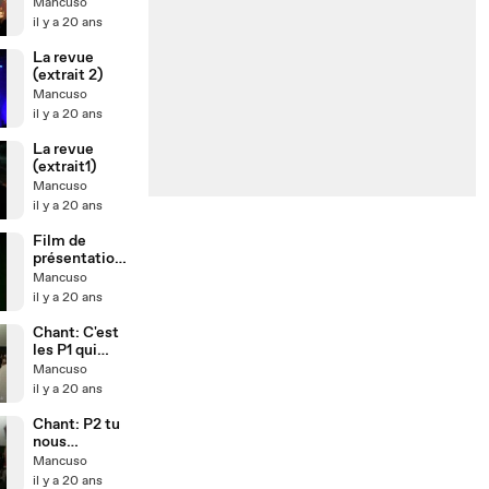
Mancuso
il y a 20 ans
La revue
(extrait 2)
Mancuso
il y a 20 ans
La revue
(extrait1)
Mancuso
il y a 20 ans
Film de
présentation
de la revue.
Mancuso
il y a 20 ans
Chant: C'est
les P1 qui
geulent...
Mancuso
il y a 20 ans
Chant: P2 tu
nous
délaisse...
Mancuso
il y a 20 ans