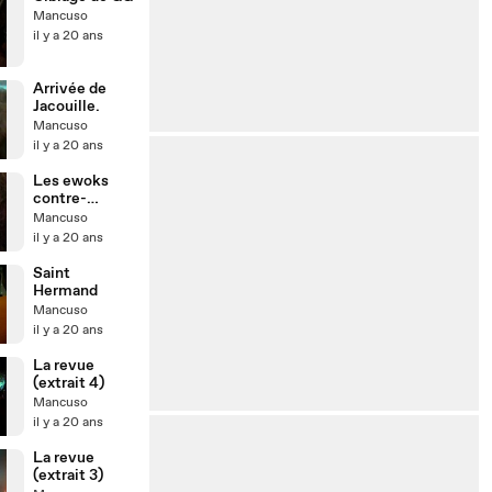
Mancuso
il y a 20 ans
Arrivée de
Jacouille.
Mancuso
il y a 20 ans
Les ewoks
contre-
attaque.
Mancuso
il y a 20 ans
Saint
Hermand
Mancuso
il y a 20 ans
La revue
(extrait 4)
Mancuso
il y a 20 ans
La revue
(extrait 3)