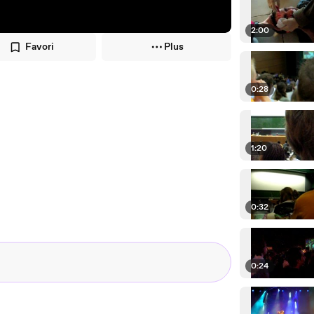
2:00
Favori
Plus
0:28
1:20
0:32
0:24