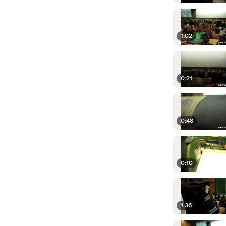
1:02
0:21
0:48
0:10
1:36