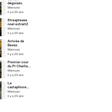
déguisés.
Mancuso
il y a 20 ans
Streaptease
noel extrait2
Mancuso
il y a 20 ans
Arrivée de
Besse.
Mancuso
il y a 20 ans
Premier cour
du Pr Charlier
(2006-2007)
Mancuso
il y a 20 ans
La
castaphiore
fait son show!
Mancuso
il y a 20 ans