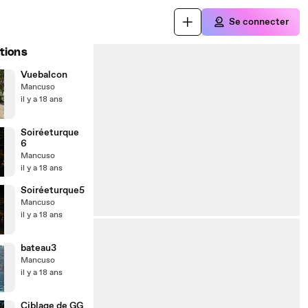
Se connecter
tions
Vuebalcon
Mancuso
il y a 18 ans
Soiréeturque
6
Mancuso
il y a 18 ans
Soiréeturque5
Mancuso
il y a 18 ans
bateau3
Mancuso
il y a 18 ans
Ciblage de GG