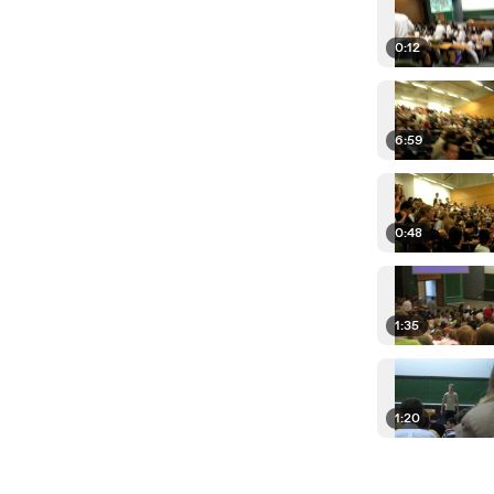
0:12
6:59
0:48
1:35
1:20