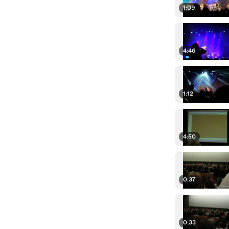
1:09
4:46
1:12
4:50
0:37
0:33