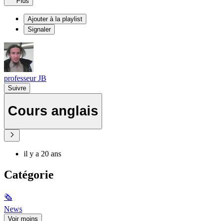
Plus
Ajouter à la playlist
Signaler
professeur JB
Suivre
Cours anglais
il y a 20 ans
Catégorie
🗞
News
Voir moins