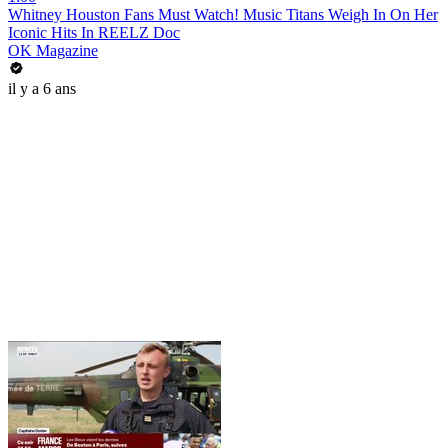
Whitney Houston Fans Must Watch! Music Titans Weigh In On Her
Iconic Hits In REELZ Doc
OK Magazine
il y a 6 ans