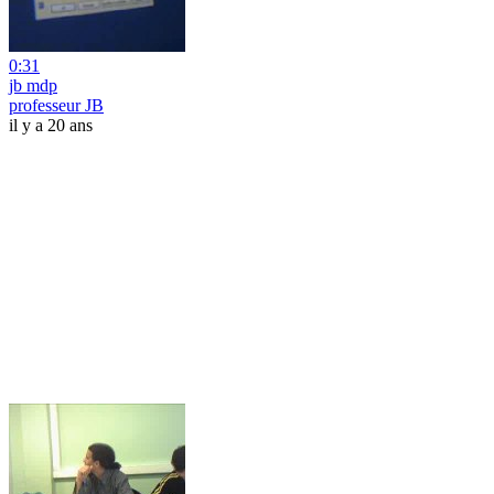
0:31
jb mdp
professeur JB
il y a 20 ans