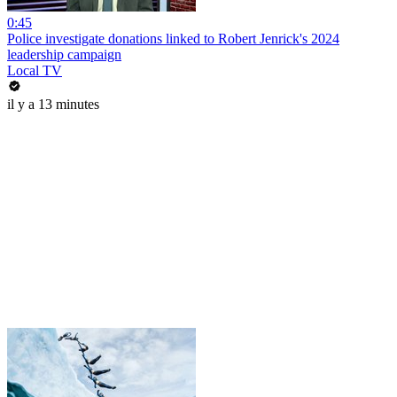
0:45
Police investigate donations linked to Robert Jenrick's 2024
leadership campaign
Local TV
il y a 13 minutes