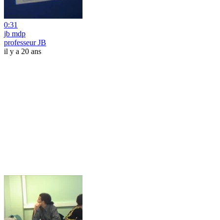
0:31
jb mdp
professeur JB
il y a 20 ans