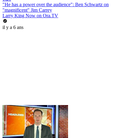
"He has a power over the audience": Ben Schwartz on
"magnificent" Jim Carrey
Larry King Now on Ora.TV
il y a 6 ans