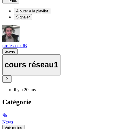
Plus
Ajouter à la playlist
Signaler
professeur JB
Suivre
cours réseau1
il y a 20 ans
Catégorie
🗞
News
Voir moins