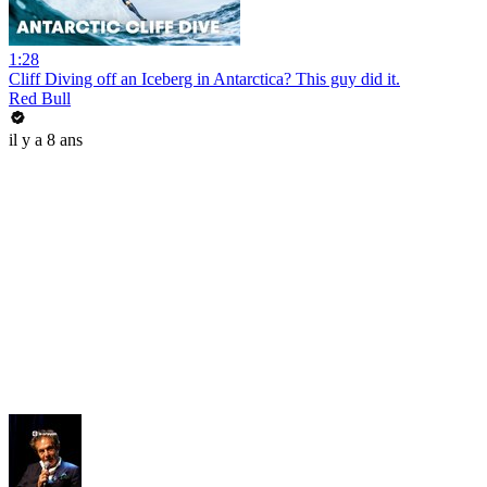
1:28
Cliff Diving off an Iceberg in Antarctica? This guy did it.
Red Bull
il y a 8 ans