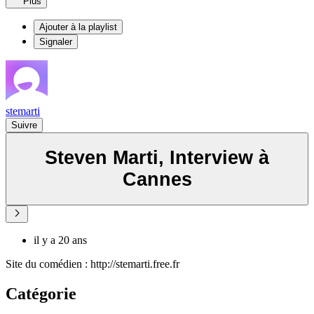
Plus
Ajouter à la playlist
Signaler
stemarti
Suivre
Steven Marti, Interview à
Cannes
il y a 20 ans
Site du comédien : http://stemarti.free.fr
Catégorie