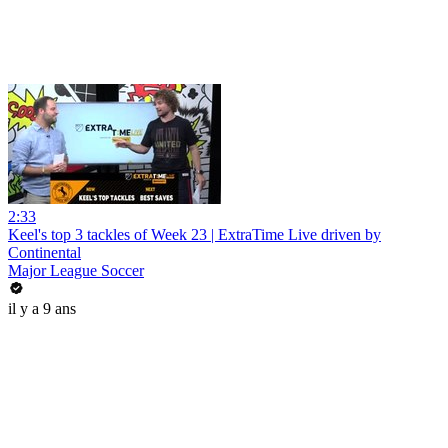
2:33
Keel's top 3 tackles of Week 23 | ExtraTime Live driven by
Continental
Major League Soccer
il y a 9 ans