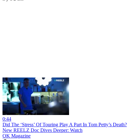
0:44
Did The ‘Stress’ Of Touring Play A Part In Tom Petty’s Death?
New REELZ Doc Dives Deeper: Watch
OK Magazine