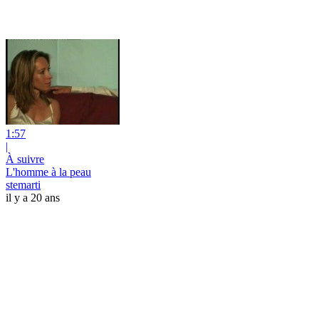
1:57
|
À suivre
L'homme à la peau
stemarti
il y a 20 ans