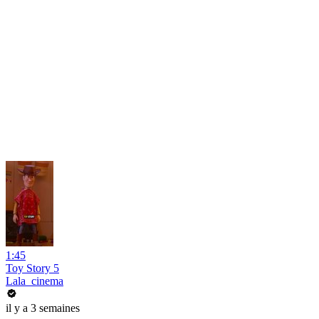
1:45
Toy Story 5
Lala_cinema
il y a 3 semaines