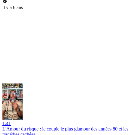
il y a 6 ans
1:41
L'Amour du risque : le couple le plus glamour des années 80 et les
tragédies cachées