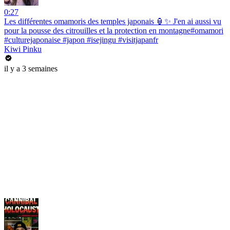
0:27
Les différentes omamoris des temples japonais 🏮✨ J'en ai aussi vu
pour la pousse des citrouilles et la protection en montagne#omamori
#culturejaponaise #japon #isejingu #visitjapanfr
Kiwi Pinku
il y a 3 semaines