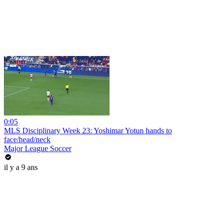
0:05
MLS Disciplinary Week 23: Yoshimar Yotun hands to
face/head/neck
Major League Soccer
il y a 9 ans