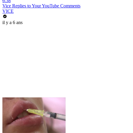
6:38
Vice Replies to Your YouTube Comments
VICE
il y a 6 ans