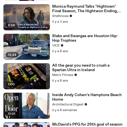
Monica Raymund Talks "Hightown"
Final Season, The Hightwon Ending,
The Joy of Playing a Queer Character &
SheKnows
"Chicago Fire"
il y a 3 ans
8:59
Slabs and Swangas are Houston Hip-
Hop Trophies
VICE
il y a 6 ans
12:24
All the gear you need to crush a
Spartan Ultra in Iceland
Men's Fitness
il y a 8 ans
1:00
Inside Andy Cohen’s Hamptons Beach
Home
Architectural Digest
il y a 6 semaines
11:01
McDavid's PPG for 29th goal of season