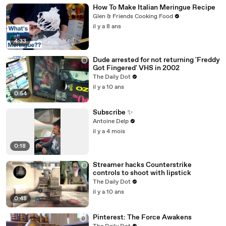
How To Make Italian Meringue Recipe
Glen & Friends Cooking Food
il y a 8 ans
4:33
Dude arrested for not returning 'Freddy
Got Fingered' VHS in 2002
The Daily Dot
il y a 10 ans
0:54
Subscribe ✨
Antoine Delp
il y a 4 mois
0:18
Streamer hacks Counterstrike
controls to shoot with lipstick
The Daily Dot
il y a 10 ans
0:48
Pinterest: The Force Awakens