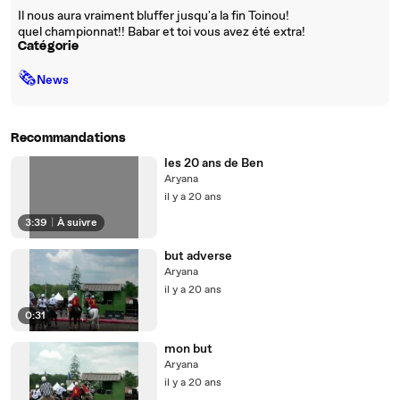
Il nous aura vraiment bluffer jusqu'a la fin Toinou!
quel championnat!! Babar et toi vous avez été extra!
Catégorie
🗞
News
Recommandations
les 20 ans de Ben
Aryana
il y a 20 ans
3:39
|
À suivre
but adverse
Aryana
il y a 20 ans
0:31
mon but
Aryana
il y a 20 ans