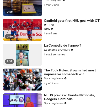
The Daily Dot
il y a 10 ans
0:56
Caufield gets first NHL goal with OT
winner
NHL
il y a 5 ans
0:49
La Comédie de l'année ?
Le cinéma d'Amaury
il y a 2 semaines
2:37
The Tuck Rules: Browns had most
impressive comeback win
Sporting News
il y a 12 ans
1:36
NLDS preview: Giants-Nationals,
Dodgers-Cardinals
Sporting News