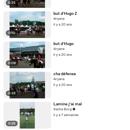
0:25
but d'Hugo 2
Aryana
il y a 20 ans
0:10
but d'Hugo
Aryana
il y a 20 ans
0:09
cha défense
Aryana
il y a 20 ans
0:33
Lamine j’ai mal
Sacha Borg
il y a 7 semaines
0:28