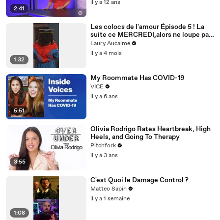
il y a 12 ans
2:41
Les colocs de l'amour Épisode 5 ! La
suite ce MERCREDI,alors ne loupe pas
ça! Épisode 5/8 pour la saison 2
Laury Aucalme
il y a 4 mois
1:32
My Roommate Has COVID-19
VICE
il y a 6 ans
5:51
Olivia Rodrigo Rates Heartbreak, High
Heels, and Going To Therapy
Pitchfork
il y a 3 ans
3:55
C'est Quoi le Damage Control ?
Matteo Sapin
il y a 1 semaine
1:08