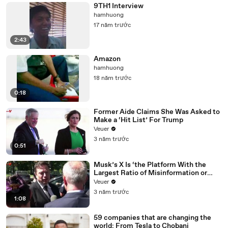
9TH1 Interview
hamhuong
17 năm trước
2:43
Amazon
hamhuong
18 năm trước
0:18
Former Aide Claims She Was Asked to
Make a ‘Hit List’ For Trump
Veuer
3 năm trước
0:51
Musk’s X Is ‘the Platform With the
Largest Ratio of Misinformation or
Disinformation’ Amongst All Social
Veuer
Media Platforms
3 năm trước
1:08
59 companies that are changing the
world: From Tesla to Chobani