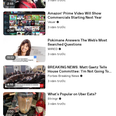
3 năm trước
2:55
Amazon’ Prime Video Will Show
Commercials Starting Next Year
Veuer
3 năm trước
0:36
Pokimane Answers The Web's Most
Searched Questions
WIRED
3 năm trước
11:13
BREAKING NEWS: Matt Gaetz Tells
House Committee: 'I'm Not Going To
Vote For A Continuing Resolution'
Forbes Breaking News
3 năm trước
4:16
What's Popular on Uber Eats?
Stringr
3 năm trước
1:00