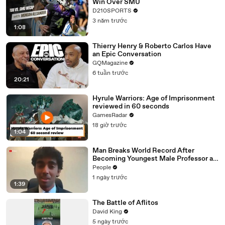
Win Over SMU
D210SPORTS
3 năm trước
1:08
Thierry Henry & Roberto Carlos Have
an Epic Conversation
GQMagazine
6 tuần trước
20:21
Hyrule Warriors: Age of Imprisonment
reviewed in 60 seconds
GamesRadar
18 giờ trước
1:04
Man Breaks World Record After
Becoming Youngest Male Professor at
18. Now, He’s Teaching Students His
People
Age
1 ngày trước
1:39
The Battle of Aflitos
David King
5 ngày trước