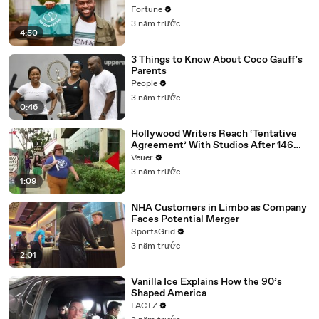
Fortune
3 năm trước
4:50
3 Things to Know About Coco Gauff's
Parents
People
3 năm trước
0:46
Hollywood Writers Reach ‘Tentative
Agreement’ With Studios After 146
Day Strike
Veuer
3 năm trước
1:09
NHA Customers in Limbo as Company
Faces Potential Merger
SportsGrid
3 năm trước
2:01
Vanilla Ice Explains How the 90’s
Shaped America
FACTZ