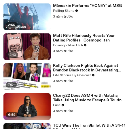
Måneskin Performs "HONEY" at MSG
Rolling Stone
3 năm trước
2:50
Matt Rife Hilariously Roasts Your
Dating Profiles | Cosmopolitan
Cosmopolitan USA
3 năm trước
12:13
Kelly Clarkson Fights Back Against
Brandon Blackstock In Devastating
Divorce Battle
Life Stories By Goalcast
3 năm trước
7:01
Chxrry22 Does ASMR with Matcha,
Talks Using Music to Escape & Touring
with The Weeknd
Fuse
3 năm trước
6:59
TCU Wins The Iron Skillet With A 34-17