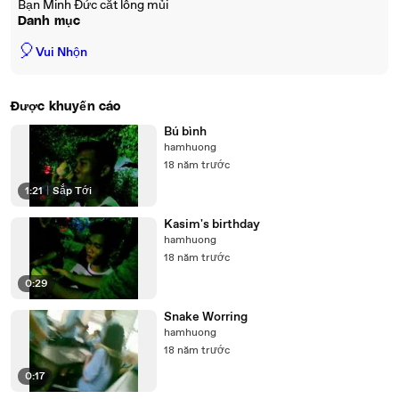
Bạn Minh Đức cắt lông mủi
Danh mục
🎈
Vui Nhộn
Được khuyến cáo
Bú bình
hamhuong
18 năm trước
1:21
|
Sắp Tới
Kasim's birthday
hamhuong
18 năm trước
0:29
Snake Worring
hamhuong
18 năm trước
0:17